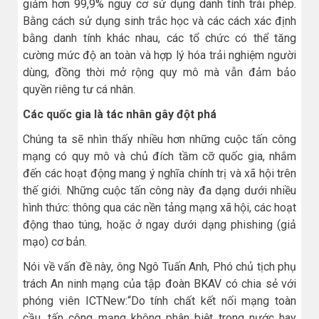
giảm hơn 99,9% nguy cơ sử dụng danh tính trái phép.
Bằng cách sử dụng sinh trắc học và các cách xác định
bằng danh tính khác nhau, các tổ chức có thể tăng
cường mức độ an toàn và hợp lý hóa trải nghiệm người
dùng, đồng thời mở rộng quy mô mà vẫn đảm bảo
quyền riêng tư cá nhân.
Các quốc gia là tác nhân gây đột phá
Chúng ta sẽ nhìn thấy nhiều hơn những cuộc tấn công
mạng có quy mô và chủ đích tầm cỡ quốc gia, nhắm
đến các hoạt động mang ý nghĩa chính trị và xã hội trên
thế giới. Những cuộc tấn công này đa dạng dưới nhiều
hình thức: thông qua các nền tảng mạng xã hội, các hoạt
động thao túng, hoặc ở ngay dưới dạng phishing (giả
mạo) cơ bản.
Nói về vấn đề này, ông Ngô Tuấn Anh, Phó chủ tịch phụ
trách An ninh mạng của tập đoàn BKAV có chia sẻ với
phóng viên ICTNew:“Do tính chất kết nối mạng toàn
cầu, tấn công mạng không phân biệt trong nước hay