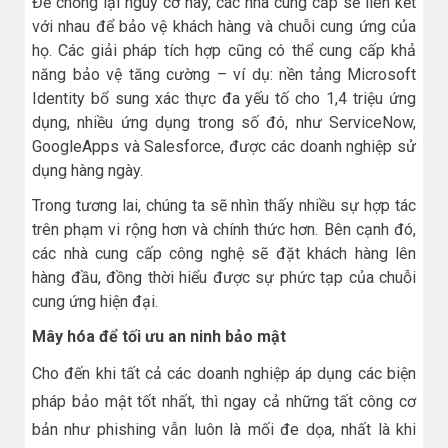
Để chống lại nguy cơ này, các nhà cung cấp sẽ liên kết
với nhau để bảo vệ khách hàng và chuỗi cung ứng của
họ. Các giải pháp tích hợp cũng có thể cung cấp khả
năng bảo vệ tăng cường – ví dụ: nền tảng Microsoft
Identity bổ sung xác thực đa yếu tố cho 1,4 triệu ứng
dụng, nhiều ứng dụng trong số đó, như ServiceNow,
GoogleApps và Salesforce, được các doanh nghiệp sử
dụng hàng ngày.
Trong tương lai, chúng ta sẽ nhìn thấy nhiều sự hợp tác
trên phạm vi rộng hơn và chính thức hơn. Bên cạnh đó,
các nhà cung cấp công nghệ sẽ đặt khách hàng lên
hàng đầu, đồng thời hiểu được sự phức tạp của chuỗi
cung ứng hiện đại.
Mây hóa để tối ưu an ninh bảo mật
Cho đến khi tất cả các doanh nghiệp áp dụng các biện
pháp bảo mật tốt nhất, thì ngay cả những tất công cơ
bản như phishing vẫn luôn là mối đe dọa, nhất là khi