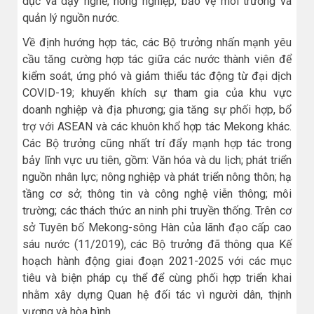
dục và dạy nghề, nông nghiệp, bảo vệ môi trường và
quản lý nguồn nước.
Về định hướng hợp tác, các Bộ trưởng nhấn mạnh yêu
cầu tăng cường hợp tác giữa các nước thành viên để
kiểm soát, ứng phó và giảm thiểu tác động từ đại dịch
COVID-19; khuyến khích sự tham gia của khu vực
doanh nghiệp và địa phương; gia tăng sự phối hợp, bổ
trợ với ASEAN và các khuôn khổ hợp tác Mekong khác.
Các Bộ trưởng cũng nhất trí đẩy mạnh hợp tác trong
bảy lĩnh vực ưu tiên, gồm: Văn hóa và du lịch; phát triển
nguồn nhân lực; nông nghiệp và phát triển nông thôn; hạ
tầng cơ sở; thông tin và công nghệ viễn thông; môi
trường; các thách thức an ninh phi truyền thống. Trên cơ
sở Tuyên bố Mekong-sông Hàn của lãnh đạo cấp cao
sáu nước (11/2019), các Bộ trưởng đã thông qua Kế
hoạch hành động giai đoạn 2021-2025 với các mục
tiêu và biện pháp cụ thể để cùng phối hợp triển khai
nhằm xây dựng Quan hệ đối tác vì người dân, thịnh
vượng và hòa bình.