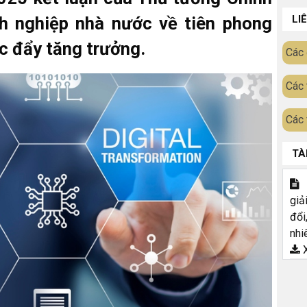
nh nghiệp nhà nước về tiên phong
LI
c đẩy tăng trưởng.
Các 
Các 
Các 
TÀ
T
giả
đổi
nhi
X