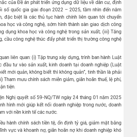
ắc của Đề án phát triển ứng dụng dữ liệu về dân cư, định
ổi số quốc gia giai đoạn 2022 – 2025, tầm nhìn đến năm
h, đặc biệt là các thủ tục hành chính liên quan tới chuyển
 khoa học và công nghệ, sớm hình thành sàn giao dịch công
ng dụng khoa học và công nghệ trong sản xuất; (iii) Tăng
g, cầu công nghệ thúc đẩy phát triển thị trường công nghệ
 quan liên quan: (i) Tập trung xây dựng, trình ban hành Luật
c đầu tư vào sản xuất, kinh doanh tại doanh nghiệp (Luật
t mới quản, không biết thì không quản”, tinh thần là phải
i) Tham mưu chính sách miễn giảm, giãn hoãn thuế, lệ phí,
ận tiện.
 hiện Nghị quyết số 59-NQ/TW ngày 24 tháng 01 năm 2025
tình hình mới giúp kết nối doanh nghiệp trong nước, doanh
am với nền kinh tế các nước.
 hành chính sách tiền tệ, ổn định tỷ giá, giảm mặt bằng
 lĩnh vực và khoanh nợ, giãn hoãn nợ khi doanh nghiệp khó