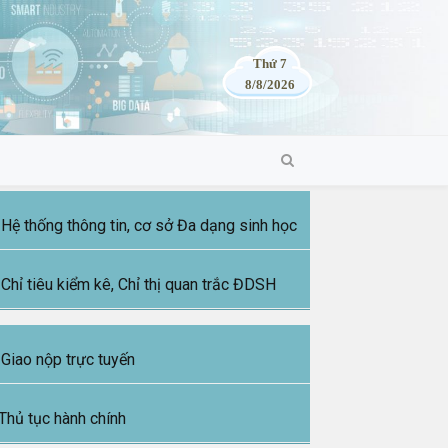
Thứ 7
8/8/2026
Hệ thống thông tin, cơ sở Đa dạng sinh học
Chỉ tiêu kiểm kê, Chỉ thị quan trắc ĐDSH
Giao nộp trực tuyến
Thủ tục hành chính