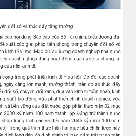
ển đổi số và thúc đẩy tăng trưởng.
á cao nội dung Báo cáo của Bộ Tài chính, biểu dương đại
 đề xuất các giải pháp tiên phong trong chuyển đổi số và
ịnh kinh tế vĩ mô. Mặc dù, số lượng doanh nghiệp nhà nước
triệu doanh nghiệp đang hoạt động của nước ta nhưng lại
g của nền kinh tế.
 trọng trong phát triển kinh tế – xã hội. Do đó, các doanh
g, ngày càng lớn mạnh, trưởng thành, trên cơ sở thúc đẩy
 đổi số, chuyển đổi xanh, dựa vào kinh tế tuần hoàn, kinh
ăng suất lao động; vừa phát triển chính doanh nghiệp, vừa
anh và bền vững của đất nước, góp phần thực hiện 02 mục
m 2030 kỷ niệm 100 năm thành lập Đảng trở thành nước
thu nhập trung bình cao và đến năm 2045 kỷ niệm 100 năm
ao). Trong quá trình thực hiện hai mục tiêu chiến lược này,
n định lòng dân, ổn định chính trị, bảo đảm trật tự an toàn