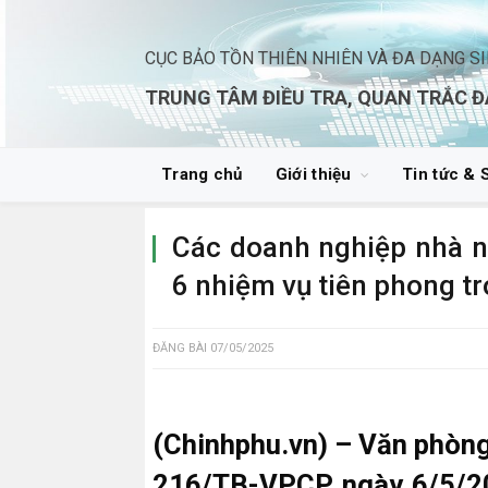
CỤC BẢO TỒN THIÊN NHIÊN VÀ ĐA DẠNG S
TRUNG TÂM ĐIỀU TRA, QUAN TRẮC Đ
Trang chủ
Giới thiệu
Tin tức & 
Các doanh nghiệp nhà nư
6 nhiệm vụ tiên phong t
ĐĂNG BÀI
07/05/2025
(Chinhphu.vn) – Văn phòn
216/TB-VPCP ngày 6/5/20