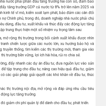
nhà nước phải phấn đấu tăng trưởng hai con số, đảm bảo
c đẩy tăng trưởng GDP cả nước từ 8% trở lên năm 2025 và
nh kinh tế vĩ mô, kiểm soát lạm phát, bảo đảm các cân đối
m nợ Chính phủ; trong đó, doanh nghiệp nhà nước phải chú
iêu dùng, đầu tư, xuất khẩu và thúc đẩy các động lực tăng
ập trung thực hiện một số nhiệm vụ trọng tâm sau:
, mở rộng thị trường trong bối cảnh xuất khẩu được nhìn
tranh chiến lược giữa các nước lớn, xu hướng bảo hộ và
ng truyền thống, tìm kiếm các thị trường mới, tham gia vào
hị trường bền vững, lợi ích hài hòa, rủi ro chia sẻ.
cường, đẩy nhanh các dự án đầu tư, đưa nguồn lực vào sản
a để tập trung cho đầu tư, nâng cao hiệu quả đầu tư, giảm
 có các giải pháp giải quyết các khó khăn về đầu tư, thúc
 thác thị trường nội địa, mở rộng và đáp ứng nhu cầu tiêu
 động lực tăng trưởng.
 đó giảm chi phí quản lý để dành cho đầu tư, phát triển.