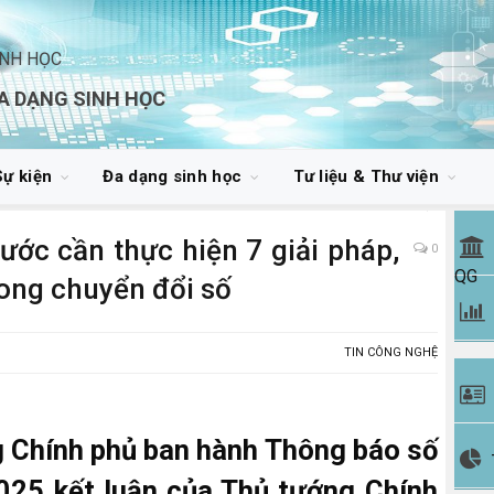
INH HỌC
A DẠNG SINH HỌC
Sự kiện
Đa dạng sinh học
Tư liệu & Thư viện
ớc cần thực hiện 7 giải pháp,
0
QG
rong chuyển đổi số
TIN CÔNG NGHỆ
g Chính phủ ban hành Thông báo số
25 kết luận của Thủ tướng Chính