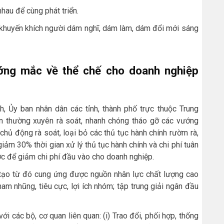
nhau để cùng phát triển.
; khuyến khích người dám nghĩ, dám làm, dám đổi mới sáng
ớng mắc về thể chế cho doanh nghiệp
, Ủy ban nhân dân các tỉnh, thành phố trực thuộc Trung
n thường xuyên rà soát, nhanh chóng tháo gỡ các vướng
hủ động rà soát, loại bỏ các thủ tục hành chính rườm rà,
 giảm 30% thời gian xử lý thủ tục hành chính và chi phí tuân
ược để giảm chi phí đầu vào cho doanh nghiệp.
 tạo từ đó cung ứng được nguồn nhân lực chất lượng cao
m nhũng, tiêu cực, lợi ích nhóm; tập trung giải ngân đầu
i các bộ, cơ quan liên quan: (i) Trao đổi, phối hợp, thống