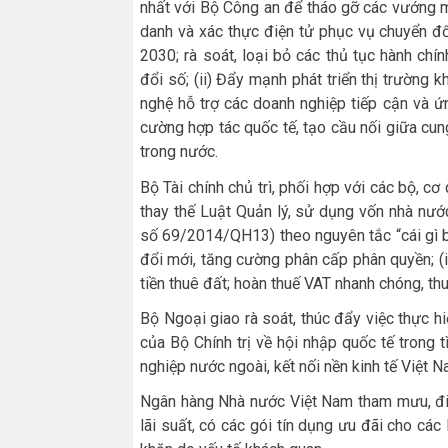
nhất với Bộ Công an để tháo gỡ các vướng m
danh và xác thực điện tử phục vụ chuyển đ
2030; rà soát, loại bỏ các thủ tục hành chín
đổi số; (ii) Đẩy mạnh phát triển thị trường
nghệ hỗ trợ các doanh nghiệp tiếp cận và ứ
cường hợp tác quốc tế, tạo cầu nối giữa cun
trong nước.
Bộ Tài chính chủ trì, phối hợp với các bộ, cơ
thay thế Luật Quản lý, sử dụng vốn nhà nướ
số 69/2014/QH13) theo nguyên tắc “cái gì biế
đổi mới, tăng cường phân cấp phân quyền; (i
tiền thuê đất; hoàn thuế VAT nhanh chóng, thu
Bộ Ngoại giao rà soát, thúc đẩy việc thực
của Bộ Chính trị về hội nhập quốc tế trong 
nghiệp nước ngoài, kết nối nền kinh tế Việt N
Ngân hàng Nhà nước Việt Nam tham mưu, điều
lãi suất, có các gói tín dụng ưu đãi cho các