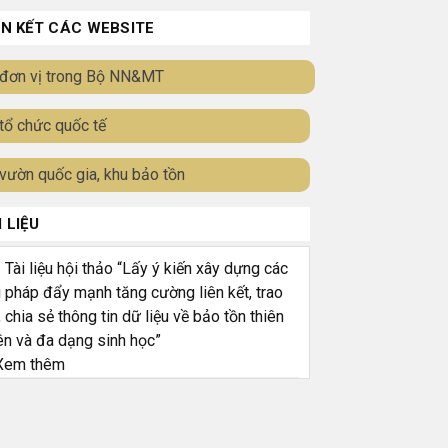
ÊN KẾT CÁC WEBSITE
đơn vị trong Bộ NN&MT
tổ chức quốc tế
vườn quốc gia, khu bảo tồn
I LIỆU
ài liệu hội thảo “Lấy ý kiến xây dựng các
i pháp đẩy mạnh tăng cường liên kết, trao
, chia sẻ thông tin dữ liệu về bảo tồn thiên
ên và đa dạng sinh học”
em thêm