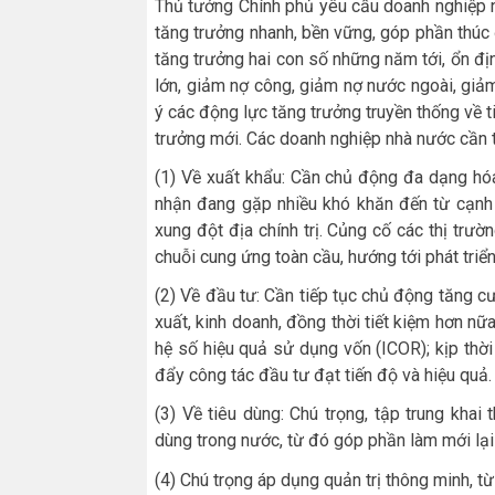
Thủ tướng Chính phủ yêu cầu doanh nghiệp 
tăng trưởng nhanh, bền vững, góp phần thú
tăng trưởng hai con số những năm tới, ổn đị
lớn, giảm nợ công, giảm nợ nước ngoài, giả
ý các động lực tăng trưởng truyền thống về t
trưởng mới. Các doanh nghiệp nhà nước cần t
(1) Về xuất khẩu: Cần chủ động đa dạng hóa
nhận đang gặp nhiều khó khăn đến từ cạnh 
xung đột địa chính trị. Củng cố các thị trườ
chuỗi cung ứng toàn cầu, hướng tới phát triển t
(2) Về đầu tư: Cần tiếp tục chủ động tăng 
xuất, kinh doanh, đồng thời tiết kiệm hơn nữ
hệ số hiệu quả sử dụng vốn (ICOR); kịp thời
đẩy công tác đầu tư đạt tiến độ và hiệu quả.
(3) Về tiêu dùng: Chú trọng, tập trung khai
dùng trong nước, từ đó góp phần làm mới lại
(4) Chú trọng áp dụng quản trị thông minh, từ