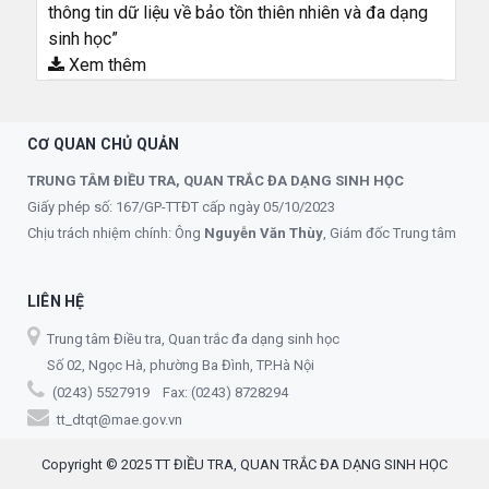
thông tin dữ liệu về bảo tồn thiên nhiên và đa dạng
sinh học”
Xem thêm
CƠ QUAN CHỦ QUẢN
TRUNG TÂM ĐIỀU TRA, QUAN TRẮC ĐA DẠNG SINH HỌC
Giấy phép số: 167/GP-TTĐT cấp ngày 05/10/2023
Chịu trách nhiệm chính: Ông
Nguyễn Văn Thùy
, Giám đốc Trung tâm
LIÊN HỆ
Trung tâm Điều tra, Quan trắc đa dạng sinh học
Số 02, Ngọc Hà, phường Ba Đình, TP.Hà Nội
(0243) 5527919 Fax: (0243) 8728294
tt_dtqt@mae.gov.vn
Copyright © 2025 TT ĐIỀU TRA, QUAN TRẮC ĐA DẠNG SINH HỌC