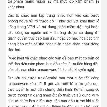
tội phạm mạng muốn lấy mà mức độ xâm phạm sẽ
khác nhau.
Các tổ chức nên tập trung nhiều hơn vào các bước
phòng ngừa rủi ro trước đó – như đối với khai thác lỗ
hổng trong VPN và sử dụng phần mềm độc hại hoặc
các công cụ nguồn mở – thường được sử dụng để
giành quyền truy cập ban đầu hoặc vô hiệu hóa các tính
năng bảo mật có thể phát hiện hoặc chặn hoạt động
độc hại.
“Việc hiểu và khắc phục các vấn đề bảo mật cơ bản có
thể dẫn đến xâm phạm ban đầu nên là ưu tiên hàng đầu
của các nạn nhân ransomware”, báo cáo khuyến nghị.
Dữ liệu có được từ eSentire sau một cuộc tấn công
ransomware kéo dài 8 giờ vào một tổ chức giáo dục
trực tuyến là một dẫn chứng điển hình. Kẻ tấn công có
được thông tin đăng nhập ở cấp thấp và sử dụng VPN
của tổ chức làm điểm truy cập ban đầu trước khi triển
khai Mimikatz để thu thập thông tin đăng nhập bổ sung