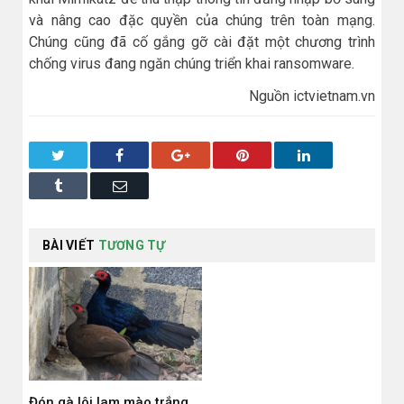
và nâng cao đặc quyền của chúng trên toàn mạng.
Chúng cũng đã cố gắng gỡ cài đặt một chương trình
chống virus đang ngăn chúng triển khai ransomware.
Nguồn ictvietnam.vn
Twitter
Facebook
Google+
Pinterest
LinkedIn
Tumblr
Email
BÀI VIẾT
TƯƠNG TỰ
Đón gà lôi lam mào trắng