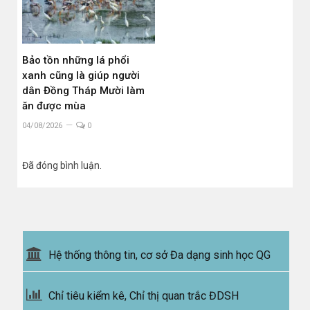
Bảo tồn những lá phổi
xanh cũng là giúp người
dân Đồng Tháp Mười làm
ăn được mùa
04/08/2026
0
Đã đóng bình luận.
Hệ thống thông tin, cơ sở Đa dạng sinh học QG
Chỉ tiêu kiểm kê, Chỉ thị quan trắc ĐDSH