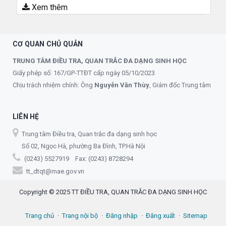
Xem thêm
CƠ QUAN CHỦ QUẢN
TRUNG TÂM ĐIỀU TRA, QUAN TRẮC ĐA DẠNG SINH HỌC
Giấy phép số: 167/GP-TTĐT cấp ngày 05/10/2023
Chịu trách nhiệm chính: Ông
Nguyễn Văn Thùy
, Giám đốc Trung tâm
LIÊN HỆ
Trung tâm Điều tra, Quan trắc đa dạng sinh học
Số 02, Ngọc Hà, phường Ba Đình, TP.Hà Nội
(0243) 5527919 Fax: (0243) 8728294
tt_dtqt@mae.gov.vn
Copyright © 2025 TT ĐIỀU TRA, QUAN TRẮC ĐA DẠNG SINH HỌC
Trang chủ
Trang nội bộ
Đăng nhập
Đăng xuất
Sitemap