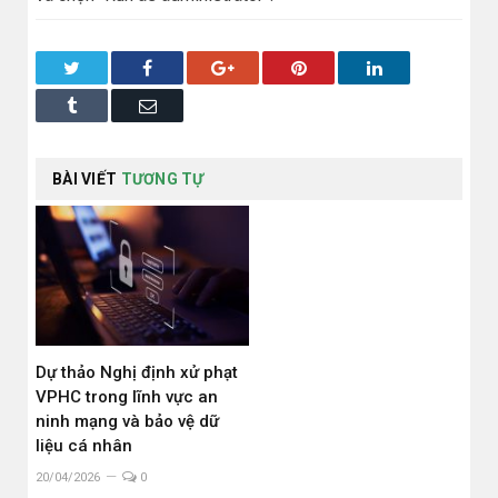
Twitter
Facebook
Google+
Pinterest
LinkedIn
Tumblr
Email
BÀI VIẾT
TƯƠNG TỰ
Dự thảo Nghị định xử phạt
VPHC trong lĩnh vực an
ninh mạng và bảo vệ dữ
liệu cá nhân
20/04/2026
0