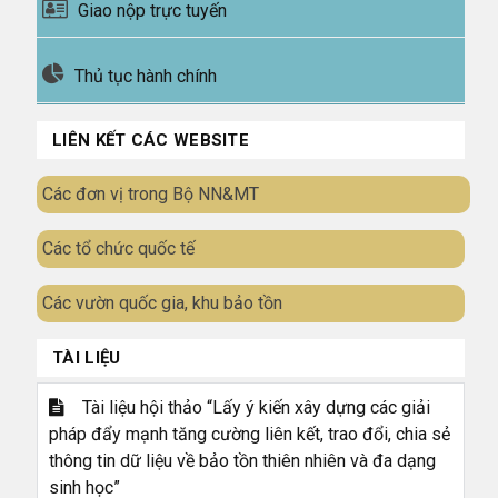
Giao nộp trực tuyến
Thủ tục hành chính
LIÊN KẾT CÁC WEBSITE
Các đơn vị trong Bộ NN&MT
Các tổ chức quốc tế
Các vườn quốc gia, khu bảo tồn
TÀI LIỆU
Tài liệu hội thảo “Lấy ý kiến xây dựng các giải
pháp đẩy mạnh tăng cường liên kết, trao đổi, chia sẻ
thông tin dữ liệu về bảo tồn thiên nhiên và đa dạng
sinh học”