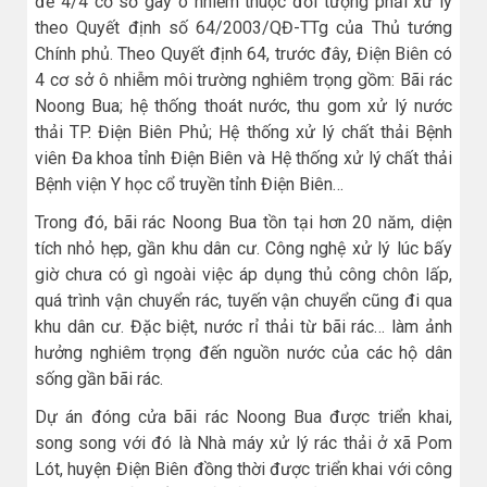
để 4/4 cơ sở gây ô nhiễm thuộc đối tượng phải xử lý
theo Quyết định số 64/2003/QĐ-TTg của Thủ tướng
Chính phủ. Theo Quyết định 64, trước đây, Điện Biên có
4 cơ sở ô nhiễm môi trường nghiêm trọng gồm: Bãi rác
Noong Bua; hệ thống thoát nước, thu gom xử lý nước
thải TP. Điện Biên Phủ; Hệ thống xử lý chất thải Bệnh
viên Đa khoa tỉnh Điện Biên và Hệ thống xử lý chất thải
Bệnh viện Y học cổ truyền tỉnh Điện Biên…
Trong đó, bãi rác Noong Bua tồn tại hơn 20 năm, diện
tích nhỏ hẹp, gần khu dân cư. Công nghệ xử lý lúc bấy
giờ chưa có gì ngoài việc áp dụng thủ công chôn lấp,
quá trình vận chuyển rác, tuyến vận chuyển cũng đi qua
khu dân cư. Đặc biệt, nước rỉ thải từ bãi rác… làm ảnh
hưởng nghiêm trọng đến nguồn nước của các hộ dân
sống gần bãi rác.
Dự án đóng cửa bãi rác Noong Bua được triển khai,
song song với đó là Nhà máy xử lý rác thải ở xã Pom
Lót, huyện Điện Biên đồng thời được triển khai với công