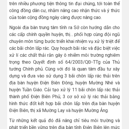
trên nhiều phương tiện thông tin đại chúng, tới toàn thể
công đồng dân cư, nhằm nâng cao nhận thức và ý thức
của toàn cộng đồng ngày càng được nâng cao.
Ngoài địa bàn trung tâm tỉnh ra Sở còn hướng dẫn cho
các cấp chính quyền huyện, thị… phối hợp cùng đội ngũ
chuyên môn từng bước triển khai nhiệm vụ xử lý triệt để
các bãi chôn lấp rác. Quy hoạch bãi rác và đặc biệt việc
xử lí các chất thải rắn gây ô nhiễm môi trường nghiêm
trọng theo Quyết định số 64/2003/QĐ-TTg của Thủ
tướng Chính phủ. Cùng với đó là quan tâm đầu tư xây
dựng và đưa vào sử dụng 3 bãi chôn lấp rác thải trên
địa bàn huyện Điện Biên Đông, huyện Mường Nhé và
huyện Tuần Giáo. Cải tạo xử lý 11 bãi chôn lấp rác thải
thành phố Điện Biên Phủ; 3 cơ sở xử lý rác thải bằng
hình thức đốt kết hợp bãi chôn lấp trên địa bàn huyện
Điện Biên, thị xã Mường Lay và huyện Mường Ảng.
Từ những kết quả đó đã nâng chỉ tiêu môi trường và
phát triển bền vững trên địa bàn tỉnh Điện Biên lên mức