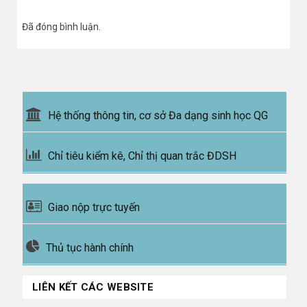
Đã đóng bình luận.
Hệ thống thông tin, cơ sở Đa dạng sinh học QG
Chỉ tiêu kiểm kê, Chỉ thị quan trắc ĐDSH
Giao nộp trực tuyến
Thủ tục hành chính
LIÊN KẾT CÁC WEBSITE