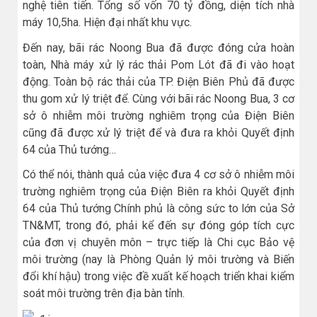
nghệ tiên tiến. Tổng số vốn 70 tỷ đồng, diện tích nhà
máy 10,5ha. Hiện đại nhất khu vực.
Đến nay, bãi rác Noong Bua đã được đóng cửa hoàn
toàn, Nhà máy xử lý rác thải Pom Lót đã đi vào hoạt
động. Toàn bộ rác thải của TP. Điện Biên Phủ đã được
thu gom xử lý triệt để. Cùng với bãi rác Noong Bua, 3 cơ
sở ô nhiễm môi trường nghiêm trọng của Điện Biên
cũng đã được xử lý triệt để và đưa ra khỏi Quyết định
64 của Thủ tướng…
Có thể nói, thành quả của việc đưa 4 cơ sở ô nhiễm môi
trường nghiêm trọng của Điện Biên ra khỏi Quyết định
64 của Thủ tướng Chính phủ là công sức to lớn của Sở
TN&MT, trong đó, phải kể đến sự đóng góp tích cực
của đơn vị chuyên môn – trực tiếp là Chi cục Bảo vệ
môi trường (nay là Phòng Quản lý môi trường và Biến
đổi khí hậu) trong việc đề xuất kế hoạch triển khai kiểm
soát môi trường trên địa bàn tỉnh.