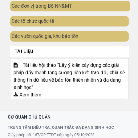
Các đơn vị trong Bộ NN&MT
Các tổ chức quốc tế
Các vườn quốc gia, khu bảo tồn
TÀI LIỆU
Tài liệu hội thảo “Lấy ý kiến xây dựng các giải
pháp đẩy mạnh tăng cường liên kết, trao đổi, chia sẻ
thông tin dữ liệu về bảo tồn thiên nhiên và đa dạng
sinh học”
Xem thêm
CƠ QUAN CHỦ QUẢN
TRUNG TÂM ĐIỀU TRA, QUAN TRẮC ĐA DẠNG SINH HỌC
Giấy phép số: 167/GP-TTĐT cấp ngày 05/10/2023