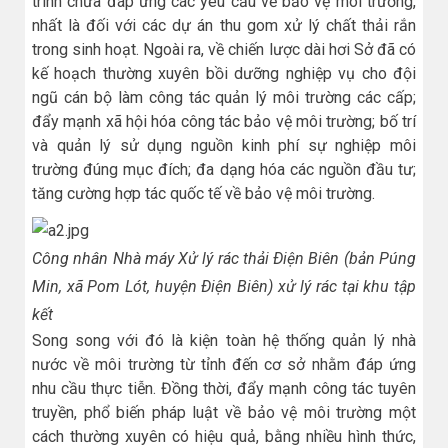
trình chưa đáp ứng các yêu cầu về bảo vệ môi trường,
nhất là đối với các dự án thu gom xử lý chất thải rắn
trong sinh hoạt. Ngoài ra, về chiến lược dài hơi Sở đã có
kế hoạch thường xuyên bồi dưỡng nghiệp vụ cho đội
ngũ cán bộ làm công tác quản lý môi trường các cấp;
đẩy mạnh xã hội hóa công tác bảo vệ môi trường; bố trí
và quản lý sử dụng nguồn kinh phí sự nghiệp môi
trường đúng mục đích; đa dạng hóa các nguồn đầu tư;
tăng cường hợp tác quốc tế về bảo vệ môi trường.
Công nhân Nhà máy Xử lý rác thải Ðiện Biên (bản Púng
Min, xã Pom Lót, huyện Ðiện Biên) xử lý rác tại khu tập
kết
Song song với đó là kiện toàn hệ thống quản lý nhà
nước về môi trường từ tỉnh đến cơ sở nhằm đáp ứng
nhu cầu thực tiễn. Đồng thời, đẩy mạnh công tác tuyên
truyền, phổ biến pháp luật về bảo vệ môi trường một
cách thường xuyên có hiệu quả, bằng nhiều hình thức,