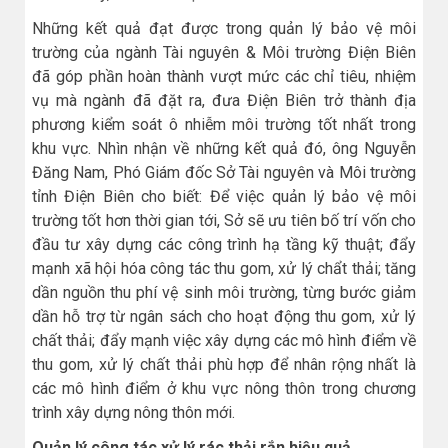
Những kết quả đạt được trong quản lý bảo vệ môi
trường của ngành Tài nguyên & Môi trường Điện Biên
đã góp phần hoàn thành vượt mức các chỉ tiêu, nhiệm
vụ mà ngành đã đặt ra, đưa Điện Biên trở thành địa
phương kiểm soát ô nhiễm môi trường tốt nhất trong
khu vực. Nhìn nhận về những kết quả đó, ông Nguyễn
Đăng Nam, Phó Giám đốc Sở Tài nguyên và Môi trường
tỉnh Điện Biên cho biết: Để việc quản lý bảo vệ môi
trường tốt hơn thời gian tới, Sở sẽ ưu tiên bố trí vốn cho
đầu tư xây dựng các công trình hạ tầng kỹ thuật; đẩy
mạnh xã hội hóa công tác thu gom, xử lý chẩt thải; tăng
dần nguồn thu phí vệ sinh môi trường, từng bước giảm
dần hỗ trợ từ ngân sách cho hoạt động thu gom, xử lý
chất thải; đẩy mạnh việc xây dựng các mô hình điểm về
thu gom, xử lý chất thải phù hợp để nhân rộng nhất là
các mô hình điểm ở khu vực nông thôn trong chương
trình xây dựng nông thôn mới.
Quản lý công tác xử lý rác thải rắn hiệu quả