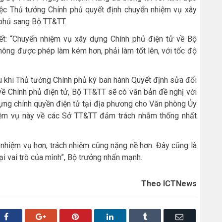
ệc Thủ tướng Chính phủ quyết định chuyển nhiệm vụ xây
 phủ sang Bộ TT&TT.
t: “Chuyển nhiệm vụ xây dựng Chính phủ điện tử về Bộ
hông được phép làm kém hơn, phải làm tốt lên, với tốc độ
au khi Thủ tướng Chính phủ ký ban hành Quyết định sửa đổi
về Chính phủ điện tử, Bộ TT&TT sẽ có văn bản đề nghị với
dựng chính quyền điện tử tại địa phương cho Văn phòng Ủy
hiệm vụ này về các Sở TT&TT đảm trách nhằm thống nhất
 nhiệm vụ hơn, trách nhiệm cũng nặng nề hơn. Đây cũng là
i vai trò của mình”, Bộ trưởng nhấn mạnh.
Theo ICTNews
Facebook
Google+
Pinterest
LinkedIn
Tumblr
Email