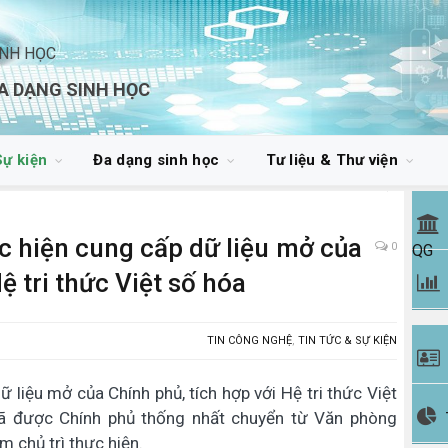
INH HỌC
A DẠNG SINH HỌC
Sự kiện
Đa dạng sinh học
Tư liệu & Thư viện
c hiện cung cấp dữ liệu mở của
0
QG
ệ tri thức Việt số hóa
TIN CÔNG NGHỆ
,
TIN TỨC & SỰ KIỆN
 liệu mở của Chính phủ, tích hợp với Hệ tri thức Việt
ã được Chính phủ thống nhất chuyển từ Văn phòng
 chủ trì thực hiện.