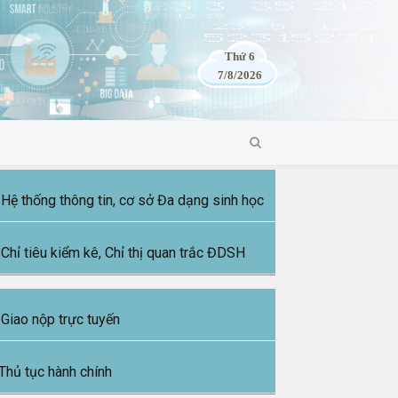
Thứ 6
7/8/2026
Hệ thống thông tin, cơ sở Đa dạng sinh học
Chỉ tiêu kiểm kê, Chỉ thị quan trắc ĐDSH
Giao nộp trực tuyến
Thủ tục hành chính