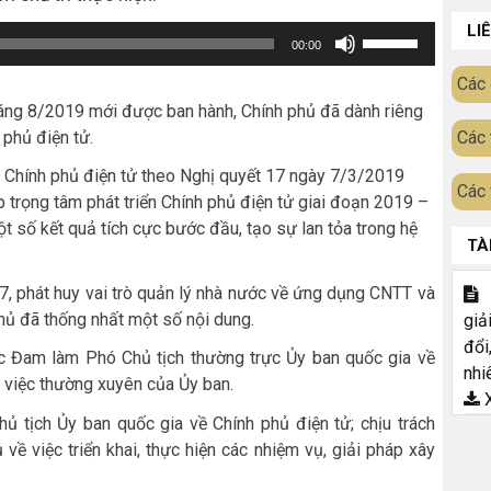
LI
Sử
00:00
dụng
Các 
các
háng 8/2019 mới được ban hành, Chính phủ đã dành riêng
phím
phủ điện tử.
Các 
mũi
ng Chính phủ điện tử theo Nghị quyết 17 ngày 7/3/2019
tên
Các 
 trọng tâm phát triển Chính phủ điện tử giai đoạn 2019 –
Lên/Xuống
 số kết quả tích cực bước đầu, tạo sự lan tỏa trong hệ
TÀ
để
tăng
17, phát huy vai trò quản lý nhà nước về ứng dụng CNTT và
T
hoặc
ủ đã thống nhất một số nội dung.
giả
giảm
đổi
c Đam làm Phó Chủ tịch thường trực Ủy ban quốc gia về
nhi
âm
g việc thường xuyên của Ủy ban.
X
lượng.
tịch Ủy ban quốc gia về Chính phủ điện tử; chịu trách
về việc triển khai, thực hiện các nhiệm vụ, giải pháp xây