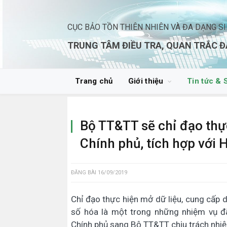
CỤC BẢO TỒN THIÊN NHIÊN VÀ ĐA DẠNG S
TRUNG TÂM ĐIỀU TRA, QUAN TRẮC Đ
Trang chủ
Giới thiệu
Tin tức & 
Bộ TT&TT sẽ chỉ đạo thự
Chính phủ, tích hợp với H
ĐĂNG BÀI
16/09/2019
Chỉ đạo thực hiện mở dữ liệu, cung cấp dữ
số hóa là một trong những nhiệm vụ đ
Chính phủ sang Bộ TT&TT chịu trách nhiệm