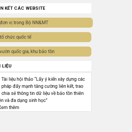
ÊN KẾT CÁC WEBSITE
đơn vị trong Bộ NN&MT
tổ chức quốc tế
vườn quốc gia, khu bảo tồn
I LIỆU
ài liệu hội thảo “Lấy ý kiến xây dựng các
i pháp đẩy mạnh tăng cường liên kết, trao
, chia sẻ thông tin dữ liệu về bảo tồn thiên
ên và đa dạng sinh học”
em thêm