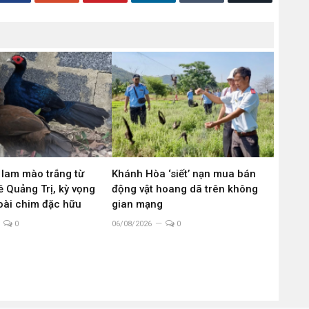
 lam mào trắng từ
Khánh Hòa ‘siết’ nạn mua bán
 Quảng Trị, kỳ vọng
động vật hoang dã trên không
loài chim đặc hữu
gian mạng
0
06/08/2026
0