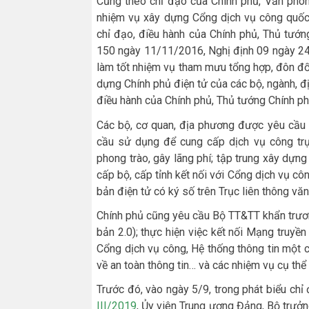
Cũng theo chỉ đạo của Chính phủ, Văn phòng
nhiệm vụ xây dựng Cổng dịch vụ công quốc 
chỉ đạo, điều hành của Chính phủ, Thủ tướ
150 ngày 11/11/2016, Nghị định 09 ngày 24
làm tốt nhiệm vụ tham mưu tổng hợp, đôn đốc
dựng Chính phủ điện tử của các bộ, ngành,
điều hành của Chính phủ, Thủ tướng Chính ph
Các bộ, cơ quan, địa phương được yêu cầu 
cầu sử dụng để cung cấp dịch vụ công trự
phong trào, gây lãng phí; tập trung xây dựn
cấp bộ, cấp tỉnh kết nối với Cổng dịch vụ cô
bản điện tử có ký số trên Trục liên thông vă
Chính phủ cũng yêu cầu Bộ TT&TT khẩn trương
bản 2.0); thực hiện việc kết nối Mạng truyề
Cổng dịch vụ công, Hệ thống thông tin một c
về an toàn thông tin… và các nhiệm vụ cụ thể
Trước đó, vào ngày 5/9, trong phát biểu ch
III/2019
, Ủy viên Trung ương Đảng, Bộ trưở