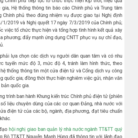
 Chính phủ tiếp tục tổ chức thực hiện kịp thời, hiệu quả
gia, Hệ thống thông tin báo cáo Chính phủ và Trung tâm
ng Chính phủ theo đúng nhiệm vụ được giao tại Nghị định
/1/2019 và Nghị quyết 17 ngày 7/3/2019 của Chính phủ;
 việc tổ chức thực hiện và tổng hợp tình hình kết quả xây
 địa phương; đẩy mạnh ứng dụng CNTT phục vụ sự chỉ đạo,
ủ.
phải lựa chọn các dịch vụ người dân quan tâm và có nhu
c tuyến mức độ 3, mức độ 4, tránh làm hình thức, theo
g hệ thống thông tin một cửa điện tử và Cổng dịch vụ công
ng quốc gia; đồng thời thực hiện nghiêm việc gửi, nhận văn
n bản quốc gia.
 trình ban hành Khung kiến trúc Chính phủ điện tử (phiên
n số liệu chuyên dùng của các cơ quan Đảng, nhà nước với
ửa điện tử của các bộ, ngành, địa phương, đạt tiêu chuẩn
 khác.
ỉ đạo
hội nghị giao ban quản lý nhà nước ngành TT&TT quý
ng Bộ TT&TT Nguyễn Mạnh Hùng đã thông tin với lãnh đạo