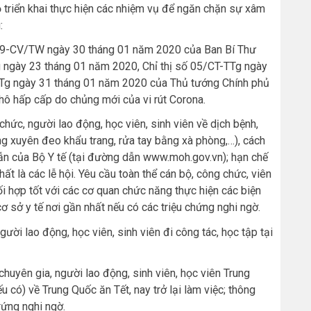
ộ triển khai thực hiện các nhiệm vụ để ngăn chặn sự xâm
:
 79-CV/TW ngày 30 tháng 01 năm 2020 của Ban Bí Thư
ngày 23 tháng 01 năm 2020, Chỉ thị số 05/CT-TTg ngày
TTg ngày 31 tháng 01 năm 2020 của Thủ tướng Chính phủ
hô hấp cấp do chủng mới của vi rút Corona.
 chức, người lao động, học viên, sinh viên về dịch bệnh,
g xuyên đeo khẩu trang, rửa tay bằng xà phòng,…), cách
ẫn của Bộ Y tế (tại đường dẫn www.moh.gov.vn); hạn chế
ất là các lễ hội. Yêu cầu toàn thể cán bộ, công chức, viên
i hợp tốt với các cơ quan chức năng thực hiện các biện
ơ sở y tế nơi gần nhất nếu có các triệu chứng nghi ngờ.
ười lao động, học viên, sinh viên đi công tác, học tập tại
huyên gia, người lao động, sinh viên, học viên Trung
u có) về Trung Quốc ăn Tết, nay trở lại làm việc; thông
trứng nghi ngờ.