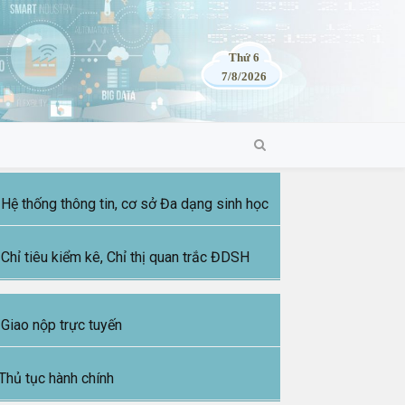
Thứ 6
7/8/2026
Hệ thống thông tin, cơ sở Đa dạng sinh học
Chỉ tiêu kiểm kê, Chỉ thị quan trắc ĐDSH
Giao nộp trực tuyến
Thủ tục hành chính