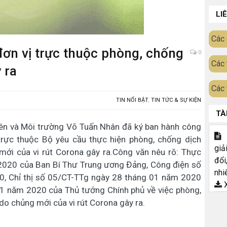
LI
Các 
ơn vị trực thuộc phòng, chống
0
Các 
 ra
Các 
TIN NỔI BẬT
,
TIN TỨC & SỰ KIỆN
TÀ
ên và Môi trường Võ Tuấn Nhân đã ký ban hành công
T
rực thuộc Bộ yêu cầu thực hiện phòng, chống dịch
giả
ới của vi rút Corona gây ra.Công văn nêu rõ: Thực
đổi
020 của Ban Bí Thư Trung ương Đảng, Công điện số
nhi
, Chỉ thị số 05/CT-TTg ngày 28 tháng 01 năm 2020
X
01 năm 2020 của Thủ tướng Chính phủ về việc phòng,
o chủng mới của vi rút Corona gây ra.