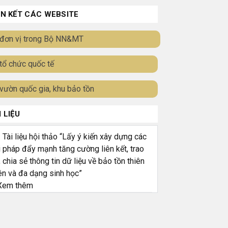
ÊN KẾT CÁC WEBSITE
đơn vị trong Bộ NN&MT
tổ chức quốc tế
vườn quốc gia, khu bảo tồn
I LIỆU
ài liệu hội thảo “Lấy ý kiến xây dựng các
i pháp đẩy mạnh tăng cường liên kết, trao
, chia sẻ thông tin dữ liệu về bảo tồn thiên
ên và đa dạng sinh học”
em thêm