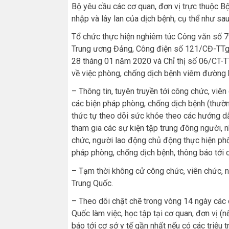
Bộ yêu cầu các cơ quan, đơn vị trực thuộc B
nhập và lây lan của dịch bệnh, cụ thể như sau
Tổ chức thực hiện nghiêm túc Công văn số
Trung ương Đảng, Công điện số 121/CĐ-TTg 
28 tháng 01 năm 2020 và Chỉ thị số 06/CT-
về việc phòng, chống dịch bệnh viêm đường 
– Thông tin, tuyên truyền tới công chức, viên
các biện pháp phòng, chống dịch bệnh (thườn
thức tự theo dõi sức khỏe theo các hướng d
tham gia các sự kiện tập trung đông người, nh
chức, người lao động chủ động thực hiện phố
pháp phòng, chống dịch bệnh, thông báo tới c
– Tạm thời không cử công chức, viên chức, ng
Trung Quốc.
– Theo dõi chặt chẽ trong vòng 14 ngày các c
Quốc làm việc, học tập tại cơ quan, đơn vị (nế
báo tới cơ sở y tế gần nhất nếu có các triệu 