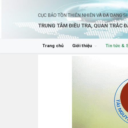
CỤC BẢO TỒN THIÊN NHIÊN VÀ ĐA DẠNG S
TRUNG TÂM ĐIỀU TRA, QUAN TRẮC Đ
Trang chủ
Giới thiệu
Tin tức & 