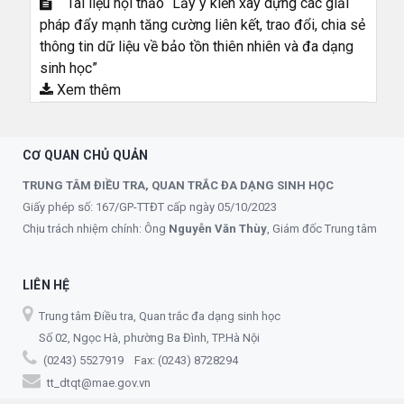
Tài liệu hội thảo “Lấy ý kiến xây dựng các giải
pháp đẩy mạnh tăng cường liên kết, trao đổi, chia sẻ
thông tin dữ liệu về bảo tồn thiên nhiên và đa dạng
sinh học”
Xem thêm
CƠ QUAN CHỦ QUẢN
TRUNG TÂM ĐIỀU TRA, QUAN TRẮC ĐA DẠNG SINH HỌC
Giấy phép số: 167/GP-TTĐT cấp ngày 05/10/2023
Chịu trách nhiệm chính: Ông
Nguyễn Văn Thùy
, Giám đốc Trung tâm
LIÊN HỆ
Trung tâm Điều tra, Quan trắc đa dạng sinh học
Số 02, Ngọc Hà, phường Ba Đình, TP.Hà Nội
(0243) 5527919 Fax: (0243) 8728294
tt_dtqt@mae.gov.vn