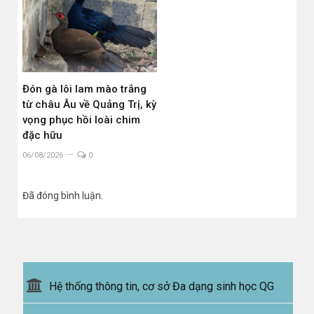
Đón gà lôi lam mào trắng
từ châu Âu về Quảng Trị, kỳ
vọng phục hồi loài chim
đặc hữu
06/08/2026
0
Đã đóng bình luận.
Hệ thống thông tin, cơ sở Đa dạng sinh học QG