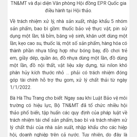
TN&MT và đại diện Văn phòng Hội đồng EPR Quốc gia
điều hành tại Hội thảo.
Về trách nhiệm xử lý, nhà sản xuất, nhập khẩu 5 nhóm
sản phẩm, bao bì gồm: thuốc bảo vệ thực vật; pin sử
dụng một lần; tã bỉm, băng vệ sinh, khăn ướt dùng một
lần; kẹo cao su, thuốc lá; một số sản phẩm, hàng hóa có
thành phần nhựa tổng hợp như bóng bay, đồ chơi trẻ
em, giầy dép, quần áo, đồ nhựa dùng một lần, đồ dùng
một lần, đồ nội thất, vật liệu xây dựng, túi nilon khó
phân hủy kích thước nhỏ … phải có trách nhiệm đóng
góp tài chính hỗ trợ thu gom, xử lý chất thải từ ngày
1/1/2022.
Bà Hà Thu Trang cho biết: Ngay sau khi Luật Bảo vệ môi
trường có hiệu lực, Bộ TN&MT đã tổ chức nhiều hội
thảo phổ biến, tập huấn các quy định của pháp luật về
trách nhiệm tái chế sản phẩm, bao bì và trách nhiệm xử
lý chất thải của nhà sản xuất, nhập khẩu cho các hiệp
hội, doanh nghiệp trên cả nước. Tuy nhiên, do đây là