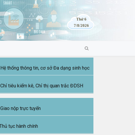
Thứ 6
7/8/2026
Hệ thống thông tin, cơ sở Đa dạng sinh học
Chỉ tiêu kiểm kê, Chỉ thị quan trắc ĐDSH
Giao nộp trực tuyến
Thủ tục hành chính