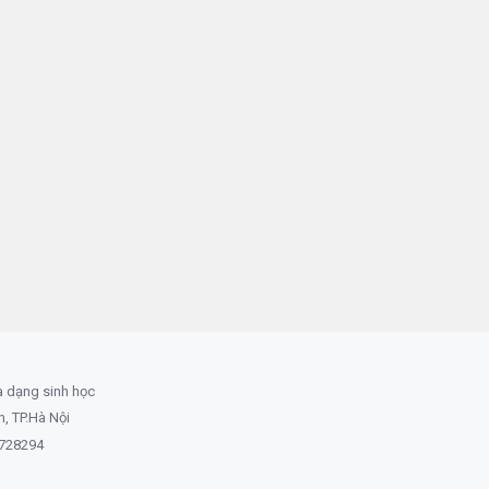
a dạng sinh học
 TP.Hà Nội
8728294