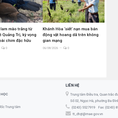
 lam mào trắng từ
Khánh Hòa ‘siết’ nạn mua bán
 Quảng Trị, kỳ vọng
động vật hoang dã trên không
loài chim đặc hữu
gian mạng
0
06/08/2026
0
LIÊN HỆ
 HỌC
Trung tâm Điều tra, Quan trắc đ
Số 02, Ngọc Hà, phường Ba Đình,
đốc Trung tâm
(0243) 5527919 Fax: (0243) 
tt_dtqt@mae.gov.vn