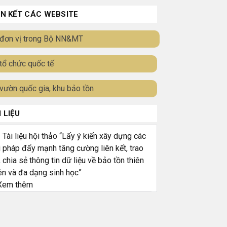
ÊN KẾT CÁC WEBSITE
đơn vị trong Bộ NN&MT
tổ chức quốc tế
vườn quốc gia, khu bảo tồn
I LIỆU
ài liệu hội thảo “Lấy ý kiến xây dựng các
i pháp đẩy mạnh tăng cường liên kết, trao
, chia sẻ thông tin dữ liệu về bảo tồn thiên
ên và đa dạng sinh học”
em thêm