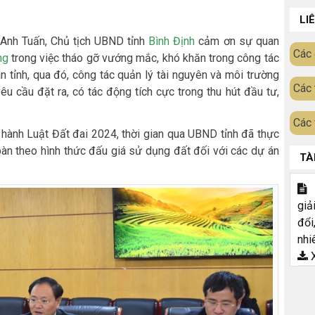
LI
 Anh Tuấn, Chủ tịch UBND tỉnh
Bình Định
cảm ơn sự quan
Các 
ng
trong việc tháo gỡ vướng mắc, khó khăn trong công tác
n tỉnh, qua đó, công tác quản lý tài nguyên và môi trường
Các 
u cầu đặt ra, có tác động tích cực trong thu hút đầu tư,
Các 
 hành Luật Đất đai 2024, thời gian qua UBND tỉnh đã thực
bàn theo hình thức đấu giá sử dụng đất đối với các dự án
TÀ
T
giả
đổi
nhi
X