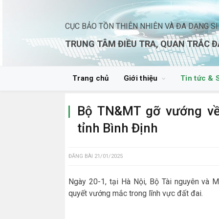
CỤC BẢO TỒN THIÊN NHIÊN VÀ ĐA DẠNG S
TRUNG TÂM ĐIỀU TRA, QUAN TRẮC Đ
Trang chủ
Giới thiệu
Tin tức & 
Bộ TN&MT gỡ vướng về 
tỉnh Bình Định
ĐĂNG BÀI
21/01/2025
Ngày 20-1, tại Hà Nội, Bộ Tài nguyên và M
quyết vướng mắc trong lĩnh vực đất đai.