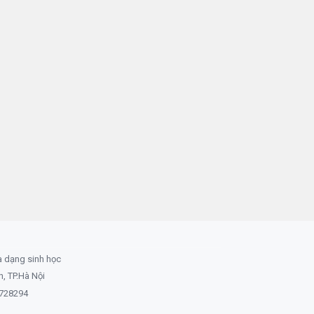
a dạng sinh học
 TP.Hà Nội
8728294