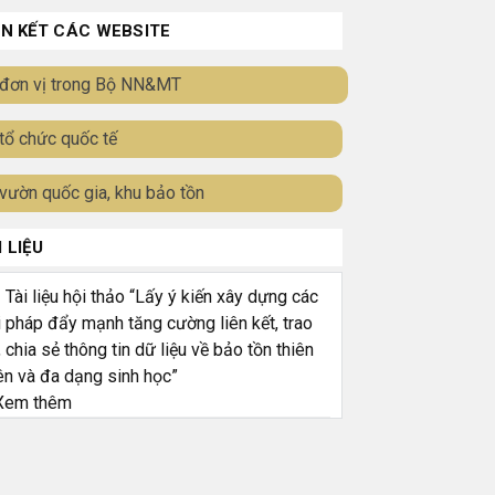
ÊN KẾT CÁC WEBSITE
đơn vị trong Bộ NN&MT
tổ chức quốc tế
vườn quốc gia, khu bảo tồn
I LIỆU
ài liệu hội thảo “Lấy ý kiến xây dựng các
i pháp đẩy mạnh tăng cường liên kết, trao
, chia sẻ thông tin dữ liệu về bảo tồn thiên
ên và đa dạng sinh học”
em thêm