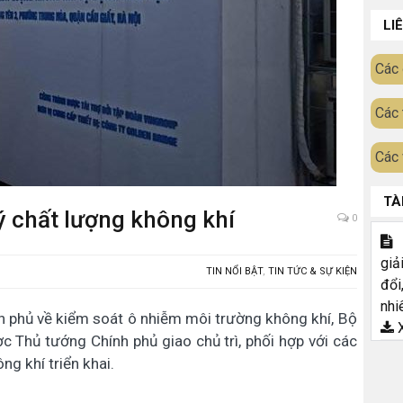
LI
Các 
Các 
Các 
TÀ
ý chất lượng không khí
0
T
giả
TIN NỔI BẬT
,
TIN TỨC & SỰ KIỆN
đổi
nhi
h phủ về kiểm soát ô nhiễm môi trường không khí, Bộ
X
c Thủ tướng Chính phủ giao chủ trì, phối hợp với các
ng khí triển khai.