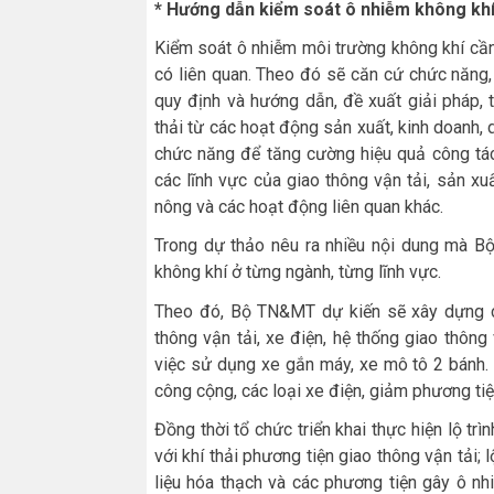
* Hướng dẫn kiểm soát ô nhiễm không kh
Kiểm soát ô nhiễm môi trường không khí cầ
có liên quan. Theo đó sẽ căn cứ chức năn
quy định và hướng dẫn, đề xuất giải pháp, t
thải từ các hoạt động sản xuất, kinh doanh, 
chức năng để tăng cường hiệu quả công tác
các lĩnh vực của giao thông vận tải, sản x
nông và các hoạt động liên quan khác.
Trong dự thảo nêu ra nhiều nội dung mà B
không khí ở từng ngành, từng lĩnh vực.
Theo đó, Bộ TN&MT dự kiến sẽ xây dựng chư
thông vận tải, xe điện, hệ thống giao thông
việc sử dụng xe gắn máy, xe mô tô 2 bánh.
công cộng, các loại xe điện, giảm phương tiệ
Đồng thời tổ chức triển khai thực hiện lộ tr
với khí thải phương tiện giao thông vận tải; 
liệu hóa thạch và các phương tiện gây ô n