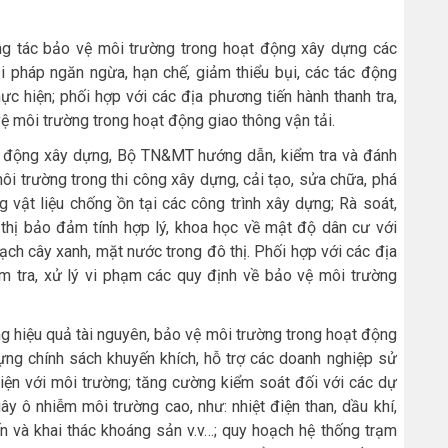
g tác bảo vệ môi trường trong hoạt động xây dựng các
ải pháp ngăn ngừa, hạn chế, giảm thiểu bụi, các tác động
c hiện; phối hợp với các địa phương tiến hành thanh tra,
vệ môi trường trong hoạt động giao thông vận tải.
ạt động xây dựng, Bộ TN&MT hướng dẫn, kiểm tra và đánh
môi trường trong thi công xây dựng, cải tạo, sửa chữa, phá
 vật liệu chống ồn tại các công trình xây dựng; Rà soát,
 thị bảo đảm tính hợp lý, khoa học về mật độ dân cư với
oạch cây xanh, mặt nước trong đô thị. Phối hợp với các địa
ểm tra, xử lý vi phạm các quy định về bảo vệ môi trường
g hiệu quả tài nguyên, bảo vệ môi trường trong hoạt động
ựng chính sách khuyến khích, hỗ trợ các doanh nghiệp sử
iện với môi trường; tăng cường kiểm soát đối với các dự
ây ô nhiễm môi trường cao, như: nhiệt điện than, dầu khí,
ến và khai thác khoáng sản v.v…; quy hoạch hệ thống trạm