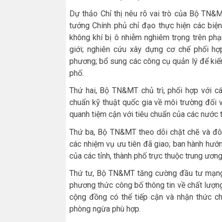
Dự thảo Chỉ thị nêu rõ vai trò của Bộ TN
tướng Chính phủ chỉ đạo thực hiện các biệ
không khí bị ô nhiễm nghiêm trọng trên phạm
giới; nghiên cứu xây dựng cơ chế phối hợ
phương; bổ sung các công cụ quản lý để kiểm
phố.
Thứ hai, Bộ TN&MT chủ trì, phối hợp với c
chuẩn kỹ thuật quốc gia về môi trường đối v
quanh tiệm cận với tiêu chuẩn của các nước tiê
Thứ ba, Bộ TN&MT theo dõi chặt chẽ và đô
các nhiệm vụ ưu tiên đã giao; ban hành hướ
của các tỉnh, thành phố trực thuộc trung ương
Thứ tư, Bộ TN&MT tăng cường đầu tư mạng l
phương thức công bố thông tin về chất lượng
cộng đồng có thể tiếp cận và nhận thức c
phòng ngừa phù hợp.