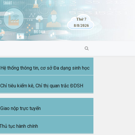
Thứ 7
8/8/2026
Hệ thống thông tin, cơ sở Đa dạng sinh học
Chỉ tiêu kiểm kê, Chỉ thị quan trắc ĐDSH
Giao nộp trực tuyến
Thủ tục hành chính