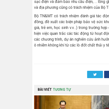
sạc điện và đảm bảo nhu cầu điện, … lồng gh
và địa phương cũng có trách nhiệm của Bộ 
Bộ TN&MT có trách nhiệm đánh giá tác độn
đồng; đề xuất các biện pháp bảo vệ sức kh
già, trẻ em, học sinh v.v…) trong trường hợ
hiện việc quan trắc các tác động từ hoạt độ
các chương trình, dự án nghiên cứu ảnh hưở
ô nhiễm không khí từ các lò đốt chất thải y tế
Twitter
BÀI VIẾT
TƯƠNG TỰ