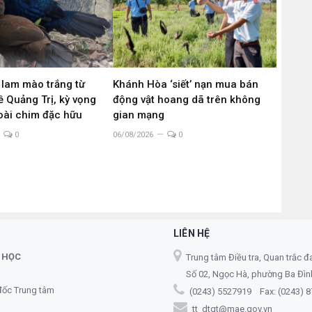
 lam mào trắng từ
Khánh Hòa ‘siết’ nạn mua bán
 Quảng Trị, kỳ vọng
động vật hoang dã trên không
loài chim đặc hữu
gian mạng
0
06/08/2026
0
LIÊN HỆ
 HỌC
Trung tâm Điều tra, Quan trắc đ
Số 02, Ngọc Hà, phường Ba Đình,
đốc Trung tâm
(0243) 5527919 Fax: (0243) 
tt_dtqt@mae.gov.vn