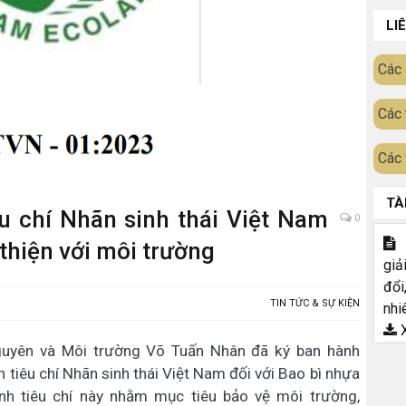
LI
Các 
Các 
Các 
TÀ
 chí Nhãn sinh thái Việt Nam
0
T
 thiện với môi trường
giả
đổi
TIN TỨC & SỰ KIỆN
nhi
X
guyên và Môi trường Võ Tuấn Nhân đã ký ban hành
iêu chí Nhãn sinh thái Việt Nam đối với Bao bì nhựa
ành tiêu chí này nhằm mục tiêu bảo vệ môi trường,