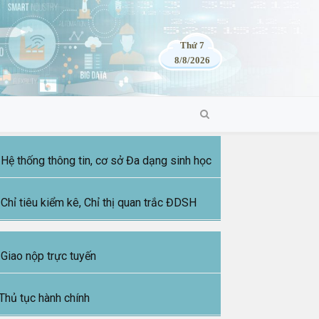
Thứ 7
8/8/2026
Hệ thống thông tin, cơ sở Đa dạng sinh học
Chỉ tiêu kiểm kê, Chỉ thị quan trắc ĐDSH
Giao nộp trực tuyến
Thủ tục hành chính