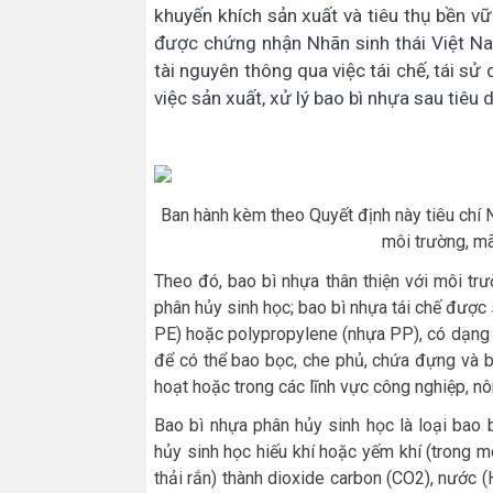
khuyến khích sản xuất và tiêu thụ bền 
được chứng nhận Nhãn sinh thái Việt Nam 
tài nguyên thông qua việc tái chế, tái sử
việc sản xuất, xử lý bao bì nhựa sau tiêu 
Ban hành kèm theo Quyết định này tiêu chí N
môi trường, m
Theo đó, bao bì nhựa thân thiện với môi trư
phân hủy sinh học; bao bì nhựa tái chế được 
PE) hoặc polypropylene (nhựa PP), có dạng tú
để có thể bao bọc, che phủ, chứa đựng và b
hoạt hoặc trong các lĩnh vực công nghiệp, n
Bao bì nhựa phân hủy sinh học là loại bao
hủy sinh học hiếu khí hoặc yếm khí (trong m
thải rắn) thành dioxide carbon (CO2), nước (