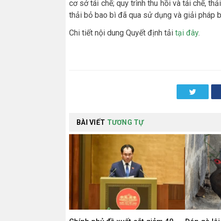
cơ sở tái chế; quy trình thu hồi và tái chế, thả
thải bỏ bao bì đã qua sử dụng và giải pháp b
Chi tiết nội dung Quyết định tải
tại đây
.
Twitter
BÀI VIẾT
TƯƠNG TỰ