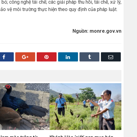
i bỏ; công nghệ tái chế; các giải pháp thu hồi, tái chế, xử lý,
ảo vệ môi trường thực hiện theo quy định của pháp luật.
Nguồn: monre.gov.vn
Facebook
Google+
Pinterest
LinkedIn
Tumblr
Email