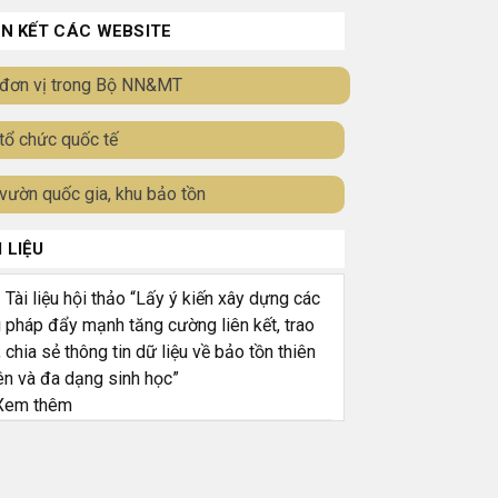
ÊN KẾT CÁC WEBSITE
đơn vị trong Bộ NN&MT
tổ chức quốc tế
vườn quốc gia, khu bảo tồn
I LIỆU
ài liệu hội thảo “Lấy ý kiến xây dựng các
i pháp đẩy mạnh tăng cường liên kết, trao
, chia sẻ thông tin dữ liệu về bảo tồn thiên
ên và đa dạng sinh học”
em thêm