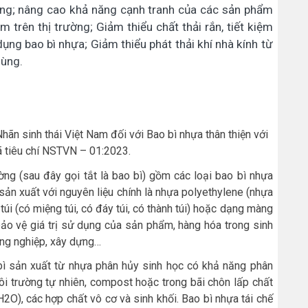
vững; nâng cao khả năng cạnh tranh của các sản phẩm
trên thị trường; Giảm thiểu chất thải rắn, tiết kiệm
 dụng bao bì nhựa; Giảm thiểu phát thải khí nhà kính từ
dùng.
hãn sinh thái Việt Nam đối với Bao bì nhựa thân thiện với
ã tiêu chí NSTVN – 01:2023.
ờng (sau đây gọi tắt là bao bì) gồm các loại bao bì nhựa
sản xuất với nguyên liệu chính là nhựa polyethylene (nhựa
i (có miệng túi, có đáy túi, có thành túi) hoặc dạng màng
ảo vệ giá trị sử dụng của sản phẩm, hàng hóa trong sinh
ông nghiệp, xây dựng…
 bì sản xuất từ nhựa phân hủy sinh học có khả năng phân
ôi trường tự nhiên, compost hoặc trong bãi chôn lấp chất
H2O), các hợp chất vô cơ và sinh khối. Bao bì nhựa tái chế