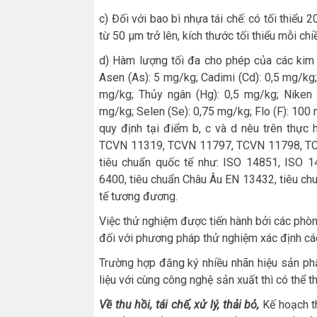
c) Đối với bao bì nhựa tái chế: có tối thiểu 
từ 50 µm trở lên, kích thước tối thiểu mỗi chi
d) Hàm lượng tối đa cho phép của các kim l
Asen (As): 5 mg/kg; Cadimi (Cd): 0,5 mg/kg
mg/kg; Thủy ngân (Hg): 0,5 mg/kg; Niken 
mg/kg; Selen (Se): 0,75 mg/kg; Flo (F): 10
quy định tại điểm b, c và d nêu trên thực
TCVN 11319, TCVN 11797, TCVN 11798, TC
tiêu chuẩn quốc tế như: ISO 14851, ISO 
6400, tiêu chuẩn Châu Âu EN 13432, tiêu chu
tế tương đương.
Việc thử nghiệm được tiến hành bởi các ph
đối với phương pháp thử nghiệm xác định cá
Trường hợp đăng ký nhiều nhãn hiệu sản ph
liệu với cùng công nghệ sản xuất thì có thể 
Về thu hồi, tái chế, xử lý, thải bỏ,
Kế hoạch th