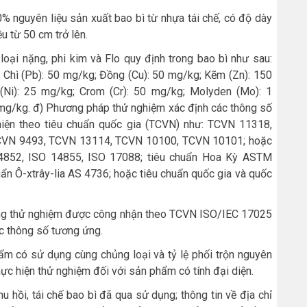
20% nguyên liệu sản xuất bao bì từ nhựa tái chế, có độ dày
ều từ 50 cm trở lên.
oại nặng, phi kim và Flo quy định trong bao bì như sau:
; Chì (Pb): 50 mg/kg; Đồng (Cu): 50 mg/kg; Kẽm (Zn): 150
(Ni): 25 mg/kg; Crom (Cr): 50 mg/kg; Molyden (Mo): 1
0 mg/kg. đ) Phương pháp thử nghiệm xác định các thông số
 hiện theo tiêu chuẩn quốc gia (TCVN) như: TCVN 11318,
VN 9493, TCVN 13114, TCVN 10100, TCVN 10101; hoặc
14852, ISO 14855, ISO 17088; tiêu chuẩn Hoa Kỳ ASTM
ẩn Ô-xtrây-lia AS 4736; hoặc tiêu chuẩn quốc gia và quốc
òng thử nghiệm được công nhận theo TCVN ISO/IEC 17025
c thông số tương ứng.
ẩm có sử dụng cùng chủng loại và tỷ lệ phối trộn nguyên
thực hiện thử nghiệm đối với sản phẩm có tính đại diện.
u hồi, tái chế bao bì đã qua sử dụng; thông tin về địa chỉ