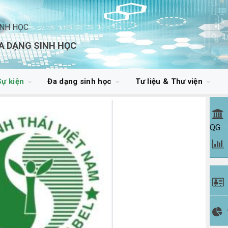
INH HỌC
A DẠNG SINH HỌC
Sự kiện
Đa dạng sinh học
Tư liệu & Thư viện
QG