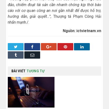
đảo, chiếm đoạt tài sản cần nhanh chóng kịp thời báo
cáo với cơ quan công an nơi gần nhất để được hỗ trợ,
hướng dẫn, giải quyết…”,
Thượng tá Phạm Công Hải
nhấn mạnh./.
Nguồn: ictvietnam.vn
Twitter
Facebook
Google+
Pinterest
LinkedIn
Tumblr
Email
BÀI VIẾT
TƯƠNG TỰ