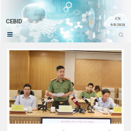
CN
CEBID
9/8/2026