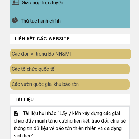
Giao nộp trực tuyến
Thủ tục hành chính
LIÊN KẾT CÁC WEBSITE
Các đơn vị trong Bộ NN&MT
Các tổ chức quốc tế
Các vườn quốc gia, khu bảo tồn
TÀI LIỆU
Tài liệu hội thảo “Lấy ý kiến xây dựng các giải
pháp đẩy mạnh tăng cường liên kết, trao đổi, chia sẻ
thông tin dữ liệu về bảo tồn thiên nhiên và đa dạng
sinh học”