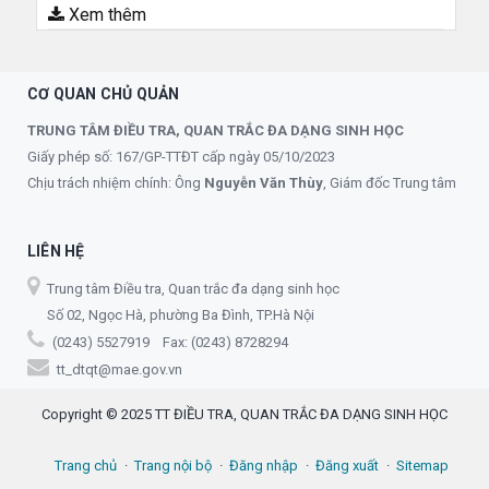
Xem thêm
CƠ QUAN CHỦ QUẢN
TRUNG TÂM ĐIỀU TRA, QUAN TRẮC ĐA DẠNG SINH HỌC
Giấy phép số: 167/GP-TTĐT cấp ngày 05/10/2023
Chịu trách nhiệm chính: Ông
Nguyễn Văn Thùy
, Giám đốc Trung tâm
LIÊN HỆ
Trung tâm Điều tra, Quan trắc đa dạng sinh học
Số 02, Ngọc Hà, phường Ba Đình, TP.Hà Nội
(0243) 5527919 Fax: (0243) 8728294
tt_dtqt@mae.gov.vn
Copyright © 2025 TT ĐIỀU TRA, QUAN TRẮC ĐA DẠNG SINH HỌC
Trang chủ
Trang nội bộ
Đăng nhập
Đăng xuất
Sitemap