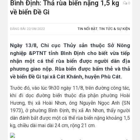
Bình Định: Thả rùa biển nặng 1,5 kg
0
về biển Đề Gi
ĐĂNG BÀI
22/08/2022
TIN NỔI BẬT
,
TIN TỨC & SỰ KIỆN
Ngày 13/8, Chi cục Thủy sản thuộc Sở Nông
nghiệp &PTNT tỉnh Bình Định cho biết vừa tiếp
nhận một cá thể rùa biển được người dân địa
phương giao nộp. Rùa biển được bấm thẻ và thả
về biển Đề Gi tại xã Cát Khánh, huyện Phù Cát.
Trước đó, vào lúc 9h30 ngày 11/8, trên đường công tác,
khi đi dọc đường biển thuộc địa phận phường Hoài
Hương, thị xã Hoài Nhơn, ông Nguyễn Ngọc Anh (SN
1973), ở phường Bình Định, thị xã An Nhơn, thấy người
dân đánh bắt được một cá thể rùa biển nặng khoảng 1,5
kg, chiều dài mai dài 24 cm, rộng 21 cm.