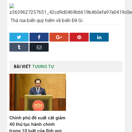
Thả rùa biển quý hiếm về biển Đề Gi
Twitter
Facebook
Google+
Pinterest
LinkedIn
Tumblr
Email
BÀI VIẾT
TƯƠNG TỰ
Chính phủ đề xuất cắt giảm
40 thủ tục hành chính
trong 10 luật của lĩnh vực