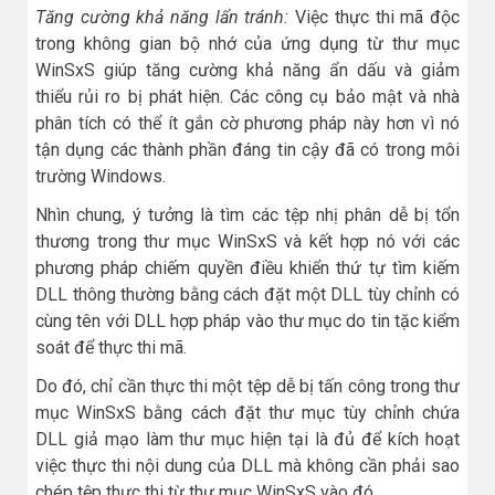
Tăng cường khả năng lẩn tránh:
Việc thực thi mã độc
trong không gian bộ nhớ của ứng dụng từ thư mục
WinSxS giúp tăng cường khả năng ẩn dấu và giảm
thiểu rủi ro bị phát hiện. Các công cụ bảo mật và nhà
phân tích có thể ít gắn cờ phương pháp này hơn vì nó
tận dụng các thành phần đáng tin cậy đã có trong môi
trường Windows.
Nhìn chung, ý tưởng là tìm các tệp nhị phân dễ bị tổn
thương trong thư mục WinSxS và kết hợp nó với các
phương pháp chiếm quyền điều khiển thứ tự tìm kiếm
DLL thông thường bằng cách đặt một DLL tùy chỉnh có
cùng tên với DLL hợp pháp vào thư mục do tin tặc kiểm
soát để thực thi mã.
Do đó, chỉ cần thực thi một tệp dễ bị tấn công trong thư
mục WinSxS bằng cách đặt thư mục tùy chỉnh chứa
DLL giả mạo làm thư mục hiện tại là đủ để kích hoạt
việc thực thi nội dung của DLL mà không cần phải sao
chép tệp thực thi từ thư mục WinSxS vào đó.