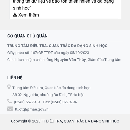
thông tin dữ liệu về bảo tồn thiên nhiên và đa dạng
sinh học”
Xem thêm
CƠ QUAN CHỦ QUẢN
TRUNG TÂM ĐIỀU TRA, QUAN TRẮC ĐA DẠNG SINH HỌC
Giấy phép số: 167/GP-TTĐT cấp ngày 05/10/2023
Chịu trách nhiệm chính: Ông
Nguyễn Văn Thùy
, Giám đốc Trung tâm
LIÊN HỆ
Trung tâm Điều tra, Quan trắc đa dạng sinh học
Số 02, Ngọc Hà, phường Ba Đình, TP.Hà Nội
(0243) 5527919 Fax: (0243) 8728294
tt_dtqt@mae.gov.vn
Copyright © 2025 TT ĐIỀU TRA, QUAN TRẮC ĐA DẠNG SINH HỌC