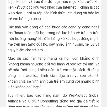
luận, kết nối và trao đổi đủ loại mưu mẹo xấu trước khi
liên kết với các khu vực khác của Internet – chính là các
web đen – nơi tụ tập các hình thức lạm dụng và bóc lột
trẻ em bất hợp pháp.
Các nhà vận động đã cáo buộc các công ty công nghệ
lớn “hoàn toàn thất bại trong nỗ lực bảo vệ trẻ em trên
môi trường mạng” khi để những kẻ xấu hoạt động mạnh
mẽ trên nền tảng của họ, gây nhiều ảnh hưởng, hệ lụy và
nguy hiểm cho trẻ em.
Mặc dù các nền tảng mạng xã hội luôn khẳng định
“không khoan nhượng đối với hành vi bóc lột trẻ em” và
sẽ xóa “nội dung khiêu dâm trẻ em một cách rõ ràng,
cũng như các loại hình kích dục tinh vi, xóa các tài
khoản chia sẻ hình ảnh của trẻ em cùng với những bình
luận không phù hợp”.
Tuy nhiên, báo cáo hàng năm do WeProtect Global
Alliance và CRISP Consulting đồng tác giả đã tiết lộ
rằng các tương tác liên quan đến những nội dung có hại