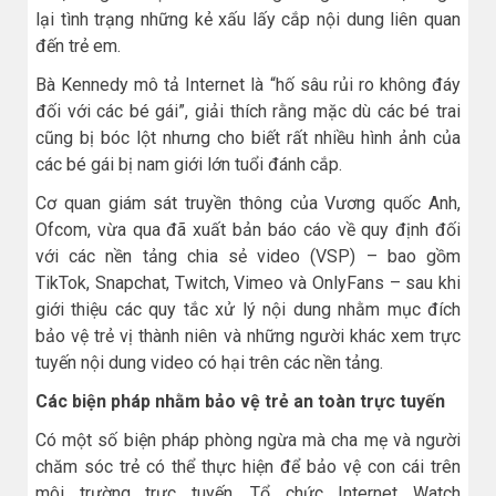
lại tình trạng những kẻ xấu lấy cắp nội dung liên quan
đến trẻ em.
Bà Kennedy mô tả Internet là “hố sâu rủi ro không đáy
đối với các bé gái”, giải thích rằng mặc dù các bé trai
cũng bị bóc lột nhưng cho biết rất nhiều hình ảnh của
các bé gái bị nam giới lớn tuổi đánh cắp.
Cơ quan giám sát truyền thông của Vương quốc Anh,
Ofcom, vừa qua đã xuất bản báo cáo về quy định đối
với các nền tảng chia sẻ video (VSP) – bao gồm
TikTok, Snapchat, Twitch, Vimeo và OnlyFans – sau khi
giới thiệu các quy tắc xử lý nội dung nhằm mục đích
bảo vệ trẻ vị thành niên và những người khác xem trực
tuyến nội dung video có hại trên các nền tảng.
Các biện pháp nhằm bảo vệ trẻ an toàn trực tuyến
Có một số biện pháp phòng ngừa mà cha mẹ và người
chăm sóc trẻ có thể thực hiện để bảo vệ con cái trên
môi trường trực tuyến. Tổ chức Internet Watch