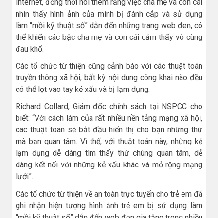
Internet, đồng thời nói thêm rằng việc cha mẹ và con cái
nhìn thấy hình ảnh của mình bị đánh cắp và sử dụng
làm “mồi kỹ thuật số” dẫn đến những trang web đen, có
thể khiến các bậc cha mẹ và con cái cảm thấy vô cùng
đau khổ.
Các tổ chức từ thiện cũng cảnh báo với các thuật toán
truyền thông xã hội, bất kỳ nội dung công khai nào đều
có thể lọt vào tay kẻ xấu và bị lạm dụng.
Richard Collard, Giám đốc chính sách tại NSPCC cho
biết: “Với cách làm của rất nhiều nền tảng mạng xã hội,
các thuật toán sẽ bắt đầu hiển thị cho bạn những thứ
mà bạn quan tâm. Vì thế, với thuật toán này, những kẻ
lạm dụng dễ dàng tìm thấy thứ chúng quan tâm, dễ
dàng kết nối với những kẻ xấu khác và mở rộng mạng
lưới”.
Các tổ chức từ thiện về an toàn trực tuyến cho trẻ em đã
ghi nhận hiện tượng hình ảnh trẻ em bị sử dụng làm
“mồi kỹ thuật số” dẫn đến web đen gia tăng trong nhiều