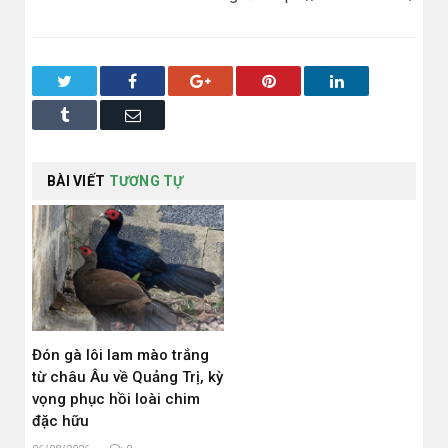
Twitter
Facebook
Google+
Pinterest
LinkedIn
Tumblr
Email
BÀI VIẾT
TƯƠNG TỰ
Đón gà lôi lam mào trắng
từ châu Âu về Quảng Trị, kỳ
vọng phục hồi loài chim
đặc hữu