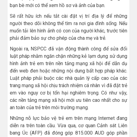
bạn bè mới có thể xem hồ sơ và ảnh của bạn.
Sẽ rất hữu ích nếu tắt cài đặt vị trí địa lý để những
người theo dõi không thể tìm ra nơi gia đình sống. Nếu
muốn tải lên hình ảnh có con của người khác, trước tiên
phải đảm bảo sự cho phép của cha mẹ và trẻ.
Ngoài ra, NSPCC đã vận động thành công để sửa đổi
luật pháp nhằm ngăn chặn những kẻ lạm dụng sử dụng
hình ảnh trẻ em trên nền tảng mạng xã hội để dẫn dụ
đến web đen hoặc những nội dung bất hợp pháp khác.
Luật pháp phải buộc các nhà quản lý cấp cao của các
trang mạng xã hội chịu trách nhiệm cá nhân vì đã đặt trẻ
em vào nguy cơ bị tổn hại nghiêm trọng. Có như vậy,
các nền tảng mạng xã hội mới ưu tiên cao nhất cho sự
an toàn của trẻ trên môi trường mạng.
Những nỗ lực bảo vệ trẻ em trên mạng Internet đang
diễn ra trên toàn cầu. Vừa qua, cơ quan Cảnh sát Liên
bang Úc (AFP) đã đóng góp 815.000 AUD góp phần