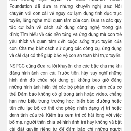
Foundation đã đưa ra những khuyến nghị sau: Nói
chuyện với con cái về nguy cơ lạm dụng tình dục trực
tuyến, lắng nghe mối quan tâm của con; Đưa ra các quy
tắc cơ bản về cách sử dụng công nghệ trong gia
đình; Tìm hiểu về các nền tảng và ứng dụng mà con trẻ
yêu thích và quan tâm đến cuộc sống trực tuyến của
con; Cha mẹ biết cách sử dụng các công cụ, ứng dụng
và cài đặt có thể giúp bảo vệ con an toàn khi trực tuyến.
NSPCC cũng đưa ra lời khuyên cho các bậc cha mẹ khi
đăng hình ảnh con cái: Trước tiên, hãy suy nghĩ những
hình ảnh đó chứa nội dung gì, không bao giờ đăng
những hình ảnh hiển thị các bộ phận nhạy cảm của cơ
thể; Đảm bảo không có gì trong ảnh hoặc video, chẳng
hạn như biểu trưng trường học, biển báo đường hoặc
tên câu lạc bộ có thể cho phép nhận dạng vị trí hoặc
danh tính của trẻ; Kiểm tra xem trẻ có hài lòng với việc
bố mẹ, người thân chia sẻ hình ảnh trẻ hay không và bật
cài đặt quyền riêng tư để đảm bảo chỉ những người