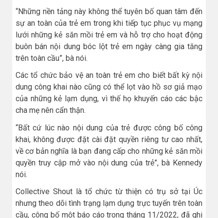
“Những nền tảng này không thể tuyên bố quan tâm đến
sự an toàn của trẻ em trong khi tiếp tục phục vụ mạng
lưới những kẻ săn mồi trẻ em và hỗ trợ cho hoạt động
buôn bán nội dung bóc lột trẻ em ngày càng gia tăng
trên toàn cầu”, bà nói.
Các tổ chức bảo vệ an toàn trẻ em cho biết bất kỳ nội
dung công khai nào cũng có thể lọt vào hồ sơ giả mạo
của những kẻ lạm dụng, vì thế họ khuyến cáo các bậc
cha mẹ nên cẩn thận.
“Bất cứ lúc nào nội dung của trẻ được công bố công
khai, không được đặt cài đặt quyền riêng tư cao nhất,
về cơ bản nghĩa là bạn đang cấp cho những kẻ săn mồi
quyền truy cập mở vào nội dung của trẻ”, bà Kennedy
nói.
Collective Shout là tổ chức từ thiện có trụ sở tại Úc
nhưng theo dõi tình trạng lạm dụng trực tuyến trên toàn
cầu, công bố một báo cáo trong tháng 11/2022, đã ghi