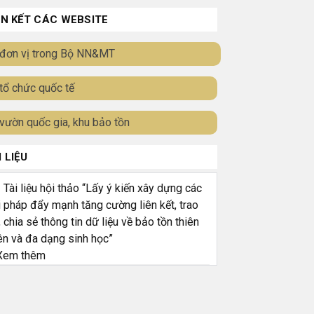
ÊN KẾT CÁC WEBSITE
đơn vị trong Bộ NN&MT
tổ chức quốc tế
vườn quốc gia, khu bảo tồn
I LIỆU
ài liệu hội thảo “Lấy ý kiến xây dựng các
i pháp đẩy mạnh tăng cường liên kết, trao
, chia sẻ thông tin dữ liệu về bảo tồn thiên
ên và đa dạng sinh học”
em thêm