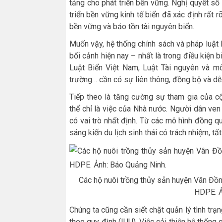
tảng cho phát triển bền vững. Nghị quyết 
triển bền vững kinh tế biển đã xác định rất 
bền vững và bảo tồn tài nguyên biển.
Muốn vậy, hệ thống chính sách và pháp luật 
bối cảnh hiện nay – nhất là trong điều kiện b
Luật Biển Việt Nam, Luật Tài nguyên và mô
trường… cần có sự liên thông, đồng bộ và dễ 
Tiếp theo là tăng cường sự tham gia của c
thể chỉ là việc của Nhà nước. Người dân ven
có vai trò nhất định. Từ các mô hình đồng q
sáng kiến du lịch sinh thái có trách nhiệm, t
Các hộ nuôi trồng thủy sản huyện Vân Đồ
HDPE. 
Chúng ta cũng cần siết chặt quản lý tình trạ
theo quy định (IUU). Việc cải thiện hệ thống