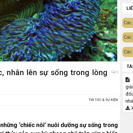
LI
Các 
Các 
Các 
TÀ
, nhân lên sự sống trong lòng
0
T
giả
đổi
TIN TỨC & SỰ KIỆN
nhi
X
 những ‘chiếc nôi’ nuôi dưỡng sự sống trong