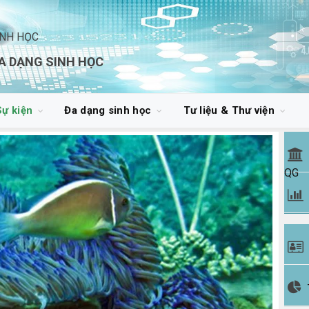
INH HỌC
A DẠNG SINH HỌC
Sự kiện
Đa dạng sinh học
Tư liệu & Thư viện
QG