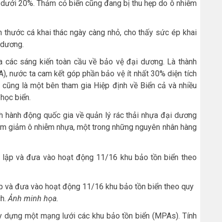
 dưới 20%. Thảm cỏ biển cũng đang bị thu hẹp do ô nhiễm
h thước cá khai thác ngày càng nhỏ, cho thấy sức ép khai
 dương.
 các sáng kiến toàn cầu về bảo vệ đại dương. Là thành
), nước ta cam kết góp phần bảo vệ ít nhất 30% diện tích
 cũng là một bên tham gia Hiệp định về Biển cả và nhiều
học biển.
h hành động quốc gia về quản lý rác thải nhựa đại dương
m giảm ô nhiễm nhựa, một trong những nguyên nhân hàng
ập và đưa vào hoạt động 11/16 khu bảo tồn biển theo quy
h.
Ảnh minh họa.
ây dựng một mạng lưới các khu bảo tồn biển (MPAs). Tính