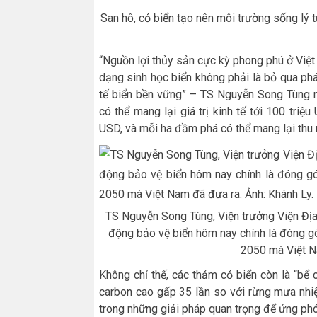
San hô, cỏ biển tạo nên môi trường sống lý 
“Nguồn lợi thủy sản cực kỳ phong phú ở Việt
dạng sinh học biển không phải là bỏ qua phát
tế biển bền vững” – TS Nguyễn Song Tùng n
có thể mang lại giá trị kinh tế tới 100 triệ
USD, và mỗi ha đầm phá có thể mang lại thu 
TS Nguyễn Song Tùng, Viện trưởng Viện Địa
động bảo vệ biển hôm nay chính là đóng gó
2050 mà Việt N
Không chỉ thế, các thảm cỏ biển còn là “bể
carbon cao gấp 35 lần so với rừng mưa nhiệ
trong những giải pháp quan trọng để ứng phó 