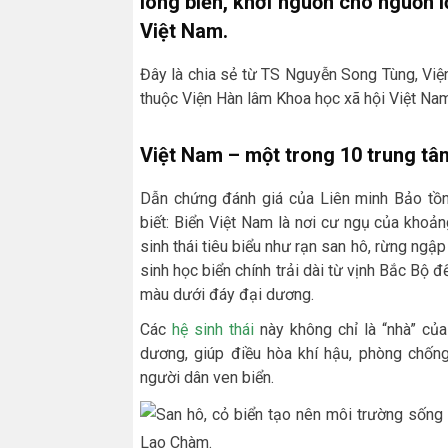
lòng biển, khởi nguồn cho nguồn l
Việt Nam.
Đây là chia sẻ từ TS Nguyễn Song Tùng, Viện
thuộc Viện Hàn lâm Khoa học xã hội Việt Nam
Việt Nam – một trong 10 trung tâ
Dẫn chứng đánh giá của Liên minh Bảo tồn
biết: Biển Việt Nam là nơi cư ngụ của khoản
sinh thái tiêu biểu như rạn san hô, rừng ngậ
sinh học biển chính trải dài từ vịnh Bắc Bộ 
màu dưới đáy đại dương.
Các
hệ sinh thái
này không chỉ là “nhà” của
dương, giúp điều hòa khí hậu, phòng chống
người dân ven biển.