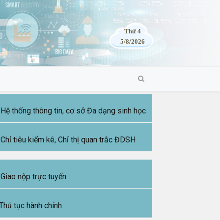
Thứ 4
5/8/2026
Hệ thống thông tin, cơ sở Đa dạng sinh học
Chỉ tiêu kiểm kê, Chỉ thị quan trắc ĐDSH
Giao nộp trực tuyến
Thủ tục hành chính