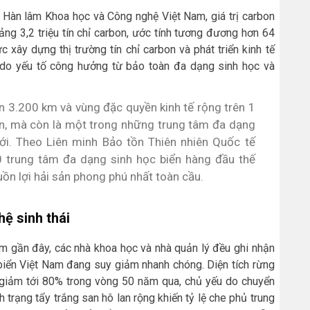
 Hàn lâm Khoa học và Công nghệ Việt Nam, giá trị carbon
oảng 3,2 triệu tín chỉ carbon, ước tính tương đương hơn 64
 xây dựng thị trường tín chỉ carbon và phát triển kinh tế
ao do yếu tố công hưởng từ bảo toàn đa dạng sinh học và
n 3.200 km và vùng đặc quyền kinh tế rộng trên 1
iển, mà còn là một trong những trung tâm đa dạng
iới. Theo Liên minh Bảo tồn Thiên nhiên Quốc tế
 trung tâm đa dạng sinh học biển hàng đầu thế
uồn lợi hải sản phong phú nhất toàn cầu.
ệ sinh thái
 gần đây, các nhà khoa học và nhà quản lý đều ghi nhận
 biển Việt Nam đang suy giảm nhanh chóng. Diện tích rừng
iảm tới 80% trong vòng 50 năm qua, chủ yếu do chuyển
h trạng tẩy trắng san hô lan rộng khiến tỷ lệ che phủ trung