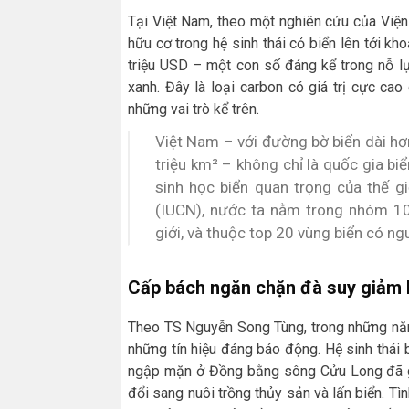
Tại Việt Nam, theo một nghiên cứu của Viện
hữu cơ trong hệ sinh thái cỏ biển lên tới kh
triệu USD – một con số đáng kể trong nỗ lực
xanh. Đây là loại carbon có giá trị cực c
những vai trò kể trên.
Việt Nam – với đường bờ biển dài hơ
triệu km² – không chỉ là quốc gia b
sinh học biển quan trọng của thế g
(IUCN), nước ta nằm trong nhóm 10
giới, và thuộc top 20 vùng biển có ng
Cấp bách ngăn chặn đà suy giảm h
Theo TS Nguyễn Song Tùng, trong những năm
những tín hiệu đáng báo động. Hệ sinh thái
ngập mặn ở Đồng bằng sông Cửu Long đã g
đổi sang nuôi trồng thủy sản và lấn biển. Tìn