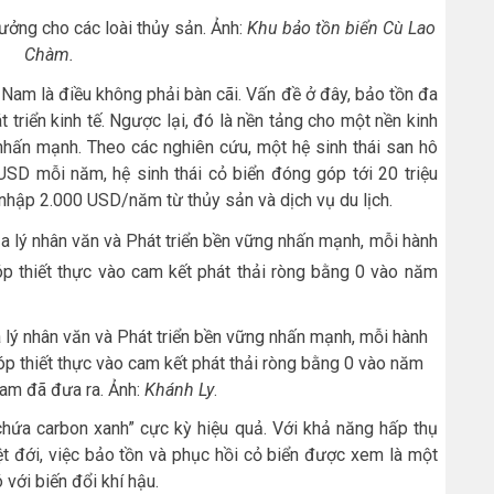
tưởng cho các loài thủy sản. Ảnh:
Khu bảo tồn biển Cù Lao
Chàm.
 Nam là điều không phải bàn cãi. Vấn đề ở đây, bảo tồn đa
 triển kinh tế. Ngược lại, đó là nền tảng cho một nền kinh
hấn mạnh. Theo các nghiên cứu, một hệ sinh thái san hô
u USD mỗi năm, hệ sinh thái cỏ biển đóng góp tới 20 triệu
nhập 2.000 USD/năm từ thủy sản và dịch vụ du lịch.
 lý nhân văn và Phát triển bền vững nhấn mạnh, mỗi hành
p thiết thực vào cam kết phát thải ròng bằng 0 vào năm
am đã đưa ra. Ảnh:
Khánh Ly
.
 chứa carbon xanh” cực kỳ hiệu quả. Với khả năng hấp thụ
t đới, việc bảo tồn và phục hồi cỏ biển được xem là một
với biến đổi khí hậu.