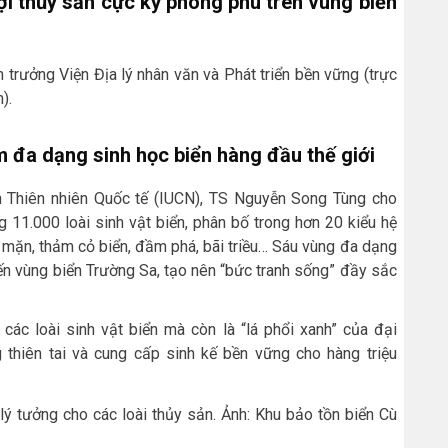
ợi thủy sản cực kỳ phong phú trên vùng biển
 trưởng Viện Địa lý nhân văn và Phát triển bền vững (trực
).
m đa dạng sinh học biển hàng đầu thế giới
 Thiên nhiên Quốc tế (IUCN), TS Nguyễn Song Tùng cho
g 11.000 loài sinh vật biển, phân bố trong hơn 20 kiểu hệ
p mặn, thảm cỏ biển, đầm phá, bãi triều… Sáu vùng đa dạng
đến vùng biển Trường Sa, tạo nên “bức tranh sống” đầy sắc
 các loài sinh vật biển mà còn là “lá phổi xanh” của đại
 thiên tai và cung cấp sinh kế bền vững cho hàng triệu