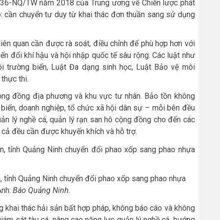
số 36-NQ/TW năm 2018 của Trung ương về Chiến lược phát
rõ: cần chuyển tư duy từ khai thác đơn thuần sang sử dụng
liên quan cần được rà soát, điều chỉnh để phù hợp hơn với
iến đổi khí hậu và hội nhập quốc tế sâu rộng. Các luật như
i trường biển, Luật Đa dạng sinh học, Luật Bảo vệ môi
thực thi.
ộng đồng địa phương và khu vực tư nhân. Bảo tồn không
 biển, doanh nghiệp, tổ chức xã hội dân sự – mỗi bên đều
uản lý nghề cá, quản lý rạn san hô cộng đồng cho đến các
ất cả đều cần được khuyến khích và hỗ trợ.
n, tỉnh Quảng Ninh chuyển đổi phao xốp sang phao nhựa
Ảnh:
Báo Quảng Ninh.
ng khai thác hải sản bất hợp pháp, không báo cáo và không
 giám sát tàu cá, nâng cao năng lực quản lý nghề cá, hướng