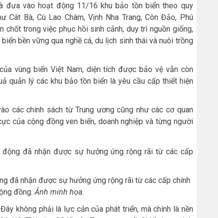
và đưa vào hoạt động 11/16 khu bảo tồn biển theo quy
hư Cát Bà, Cù Lao Chàm, Vịnh Nha Trang, Côn Đảo, Phú
 chốt trong việc phục hồi sinh cảnh, duy trì nguồn giống,
ế biển bền vững qua nghề cá, du lịch sinh thái và nuôi trồng
của vùng biển Việt Nam, diện tích được bảo vệ vẫn còn
ả quản lý các khu bảo tồn biển là yêu cầu cấp thiết hiện
 vào các chính sách từ Trung ương cũng như các cơ quan
 cực của cộng đồng ven biển, doanh nghiệp và từng người
ộng đã nhận được sự hưởng ứng rộng rãi từ các cấp chính
ộng đồng.
Ảnh minh họa.
 Đây không phải là lực cản của phát triển, mà chính là nền