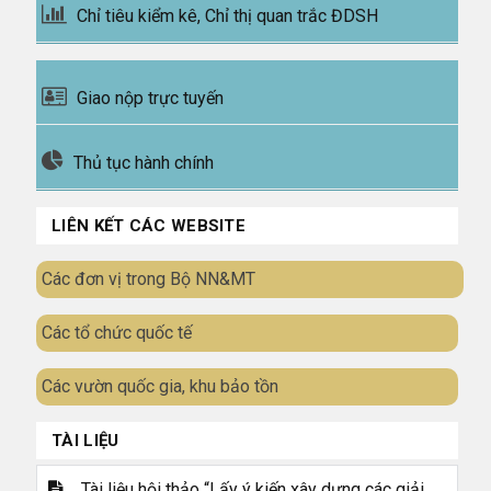
Chỉ tiêu kiểm kê, Chỉ thị quan trắc ĐDSH
Giao nộp trực tuyến
Thủ tục hành chính
LIÊN KẾT CÁC WEBSITE
Các đơn vị trong Bộ NN&MT
Các tổ chức quốc tế
Các vườn quốc gia, khu bảo tồn
TÀI LIỆU
Tài liệu hội thảo “Lấy ý kiến xây dựng các giải