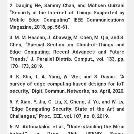
2. Daojing He, Sammy Chan, and Mohsen Guizani
“Security in the Internet of Things Supported by
Mobile Edge Computing” IEEE Communications
Magazine, 2018, pp. 56-61.
3. M. M. Hassan, J. Abawajy, M. Chen, M. Qiu, and S.
Chen, “Special Section on Cloud-of-Things and
Edge Computing: Recent Advances and Future
Trends,” J. Parallel Distrib. Comput., vol. 133, pp.
170–173, 2019.
4. K. Sha, T. A. Yang, W. Wei, and S. Davari, “A
survey of edge computing based designs for IoT
security,” Digit. Commun. Networks, no. April, 2020.
5. Y. Xiao, Y. Jia, C. Liu, X. Cheng, J. Yu, and W. Lv,
“Edge Computing Security: State of the Art and
Challenges,” Proc. IEEE, vol. 107, no. 8, 2019.
6. M. Antonakakis et al., “Understanding the Mirai
botnet,” in Proc. 26th USENIX Secur.