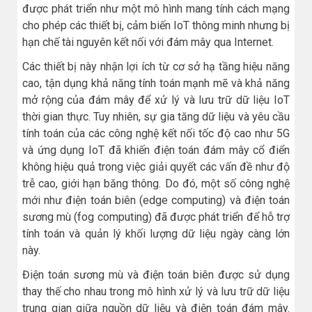
được phát triển như một mô hình mang tính cách mạng
cho phép các thiết bị, cảm biến IoT thông minh nhưng bị
hạn chế tài nguyên kết nối với đám mây qua Internet.
Các thiết bị này nhận lợi ích từ cơ sở hạ tầng hiệu năng
cao, tận dụng khả năng tính toán mạnh mẽ và khả năng
mở rộng của đám mây để xử lý và lưu trữ dữ liệu IoT
thời gian thực. Tuy nhiên, sự gia tăng dữ liệu và yêu cầu
tính toán của các công nghệ kết nối tốc độ cao như 5G
và ứng dụng IoT đã khiến điện toán đám mây cổ điển
không hiệu quả trong việc giải quyết các vấn đề như độ
trễ cao, giới hạn băng thông. Do đó, một số công nghệ
mới như điện toán biên (edge computing) và điện toán
sương mù (fog computing) đã được phát triển để hỗ trợ
tính toán và quản lý khối lượng dữ liệu ngày càng lớn
này.
Điện toán sương mù và điện toán biên được sử dụng
thay thế cho nhau trong mô hình xử lý và lưu trữ dữ liệu
trung gian giữa nguồn dữ liệu và điện toán đám mây.