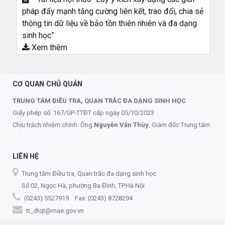
pháp đẩy mạnh tăng cường liên kết, trao đổi, chia sẻ
thông tin dữ liệu về bảo tồn thiên nhiên và đa dạng
sinh học”
Xem thêm
CƠ QUAN CHỦ QUẢN
TRUNG TÂM ĐIỀU TRA, QUAN TRẮC ĐA DẠNG SINH HỌC
Giấy phép số: 167/GP-TTĐT cấp ngày 05/10/2023
Chịu trách nhiệm chính: Ông
Nguyễn Văn Thùy
, Giám đốc Trung tâm
LIÊN HỆ
Trung tâm Điều tra, Quan trắc đa dạng sinh học
Số 02, Ngọc Hà, phường Ba Đình, TP.Hà Nội
(0243) 5527919 Fax: (0243) 8728294
tt_dtqt@mae.gov.vn