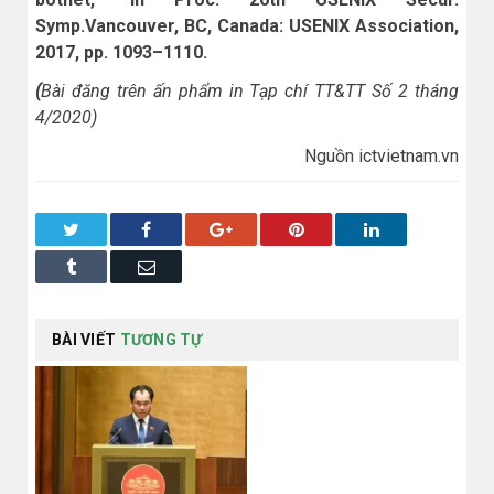
Symp.Vancouver, BC, Canada: USENIX Association,
2017, pp. 1093–1110.
(
Bài đăng trên ấn phẩm in Tạp chí TT&TT Số 2 tháng
4/2020)
Nguồn ictvietnam.vn
Twitter
Facebook
Google+
Pinterest
LinkedIn
Tumblr
Email
BÀI VIẾT
TƯƠNG TỰ