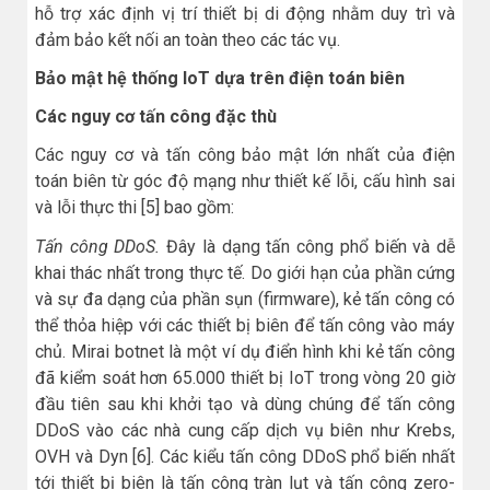
hỗ trợ xác định vị trí thiết bị di động nhằm duy trì và
đảm bảo kết nối an toàn theo các tác vụ.
Bảo mật hệ thống IoT dựa trên điện toán biên
Các nguy cơ tấn công đặc thù
Các nguy cơ và tấn công bảo mật lớn nhất của điện
toán biên từ góc độ mạng như thiết kế lỗi, cấu hình sai
và lỗi thực thi [5] bao gồm:
Tấn công DDoS.
Đây là dạng tấn công phổ biến và dễ
khai thác nhất trong thực tế. Do giới hạn của phần cứng
và sự đa dạng của phần sụn (firmware), kẻ tấn công có
thể thỏa hiệp với các thiết bị biên để tấn công vào máy
chủ. Mirai botnet là một ví dụ điển hình khi kẻ tấn công
đã kiểm soát hơn 65.000 thiết bị IoT trong vòng 20 giờ
đầu tiên sau khi khởi tạo và dùng chúng để tấn công
DDoS vào các nhà cung cấp dịch vụ biên như Krebs,
OVH và Dyn [6]. Các kiểu tấn công DDoS phổ biến nhất
tới thiết bị biên là tấn công tràn lụt và tấn công zero-