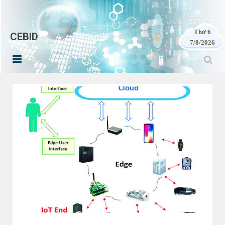
Thứ 6
CEBID
7/8/2026