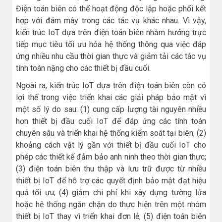
Điện toán biên có thể hoạt động độc lập hoặc phối kết
hợp với đám mây trong các tác vụ khác nhau. Vì vậy,
kiến trúc IoT dựa trên điện toán biên nhằm hướng trực
tiếp mục tiêu tối ưu hóa hệ thống thông qua việc đáp
ứng nhiều nhu cầu thời gian thực và giảm tải các tác vụ
tính toán nặng cho các thiết bị đầu cuối.
Ngoài ra, kiến trúc IoT dựa trên điện toán biên còn có
lợi thế trong việc triển khai các giải pháp bảo mật vì
một số lý do sau: (1) cung cấp lượng tài nguyên nhiều
hơn thiết bị đầu cuối IoT để đáp ứng các tính toán
chuyên sâu và triển khai hệ thống kiểm soát tại biên; (2)
khoảng cách vật lý gần với thiết bị đầu cuối IoT cho
phép các thiết kế đảm bảo anh ninh theo thời gian thực;
(3) điện toán biên thu thập và lưu trữ được từ nhiều
thiết bị IoT để hỗ trợ các quyết định bảo mật đạt hiệu
quả tối ưu; (4) giảm chi phí khi xây dựng tường lửa
hoặc hệ thống ngăn chặn do thực hiện trên một nhóm
thiết bị IoT thay vì triển khai đơn lẻ; (5) điện toán biên