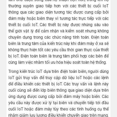
thường xuyên giao tiếp hơn với các thiết bị cuối IoT
thông qua các giao diện tương tác được cung cấp bởi
đám mây hoặc biên thay vì tương tác trực tiếp với các
thiết bị cuối IoT. Các thiết bị này được nhúng sâu vào
thế giới vật lý để cảm nhận và kiểm soát nhưng không
chuyên dụng trong các chức năng tính toán. Điện toán
biên là trung tâm của kiến trúc này khi đám mây ở xa sẽ
không thực hiện tốt các yêu cầu thời gian thực của thiết
bị IoT. Điện toán biên là trung tâm phối hợp các bên để
cùng làm việc nhằm tối ưu hóa hiệu soát toàn hệ thống.
Trong kiến trúc IoT dựa trên điện toán biên, người dùng
IoT gửi truy vấn để truy cập dữ liệu IoT hoặc các lệnh
để điều khiển các thiết bị IoT. Các truy vấn và lệnh này
cuối cùng sẽ đến lớp biên thông qua giao diện dựa trên
ứng dụng được cung cấp bởi đám mây hoặc biên. Các
yêu cầu này được xử lý tại biên và chuyển tiếp tới đầu
cuối IoT hoặc đám mây tùy theo các tình huống cụ thể
nhằm giảm lưu lượng điều khiển chuyển giao trên mạng.