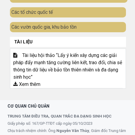
Các tổ chức quốc tế
Các vườn quốc gia, khu bảo tồn
TÀI LIỆU
Tài liệu hội thảo “Lấy ý kiến xây dựng các giải
pháp đẩy mạnh tăng cường liên kết, trao đổi, chia sẻ
thông tin dữ liệu về bảo tồn thiên nhiên và đa dạng
sinh học”
Xem thêm
CƠ QUAN CHỦ QUẢN
TRUNG TÂM ĐIỀU TRA, QUAN TRẮC ĐA DẠNG SINH HỌC
Giấy phép số: 167/GP-TTĐT cấp ngày 05/10/2023
Chịu trách nhiệm chính: Ông
Nguyễn Văn Thùy
, Giám đốc Trung tâm