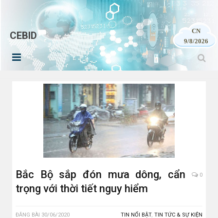
CN
CEBID
9/8/2026
Bắc Bộ sắp đón mưa dông, cẩn
0
trọng với thời tiết nguy hiểm
ĐĂNG BÀI
30/06/2020
TIN NỔI BẬT
,
TIN TỨC & SỰ KIỆN