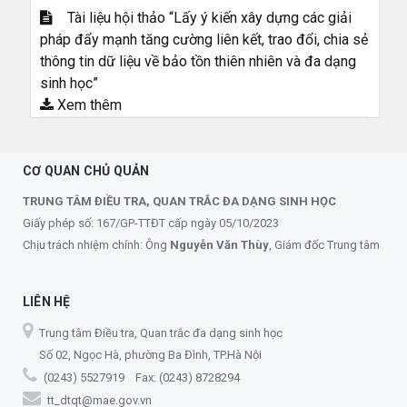
Tài liệu hội thảo “Lấy ý kiến xây dựng các giải
pháp đẩy mạnh tăng cường liên kết, trao đổi, chia sẻ
thông tin dữ liệu về bảo tồn thiên nhiên và đa dạng
sinh học”
Xem thêm
CƠ QUAN CHỦ QUẢN
TRUNG TÂM ĐIỀU TRA, QUAN TRẮC ĐA DẠNG SINH HỌC
Giấy phép số: 167/GP-TTĐT cấp ngày 05/10/2023
Chịu trách nhiệm chính: Ông
Nguyễn Văn Thùy
, Giám đốc Trung tâm
LIÊN HỆ
Trung tâm Điều tra, Quan trắc đa dạng sinh học
Số 02, Ngọc Hà, phường Ba Đình, TP.Hà Nội
(0243) 5527919 Fax: (0243) 8728294
tt_dtqt@mae.gov.vn