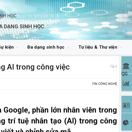
INH HỌC
A DẠNG SINH HỌC
Sự kiện
Đa dạng sinh học
Tư liệu & Thư viện
ng AI trong công việc
0
QG
TIN CÔNG NGHỆ
 Google, phần lớn nhân viên trong
g trí tuệ nhân tạo (AI) trong công
viết và chỉnh sửa mã.