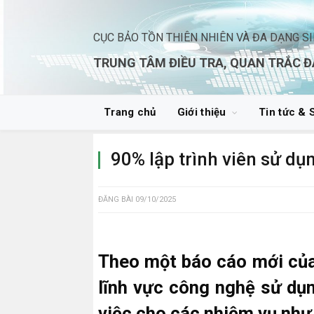
CỤC BẢO TỒN THIÊN NHIÊN VÀ ĐA DẠNG S
TRUNG TÂM ĐIỀU TRA, QUAN TRẮC Đ
Trang chủ
Giới thiệu
Tin tức & 
90% lập trình viên sử dụ
ĐĂNG BÀI
09/10/2025
Theo một báo cáo mới của
lĩnh vực công nghệ sử dụn
việc cho các nhiệm vụ như 