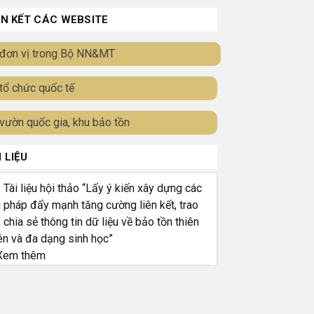
ÊN KẾT CÁC WEBSITE
đơn vị trong Bộ NN&MT
tổ chức quốc tế
vườn quốc gia, khu bảo tồn
I LIỆU
ài liệu hội thảo “Lấy ý kiến xây dựng các
i pháp đẩy mạnh tăng cường liên kết, trao
, chia sẻ thông tin dữ liệu về bảo tồn thiên
ên và đa dạng sinh học”
em thêm