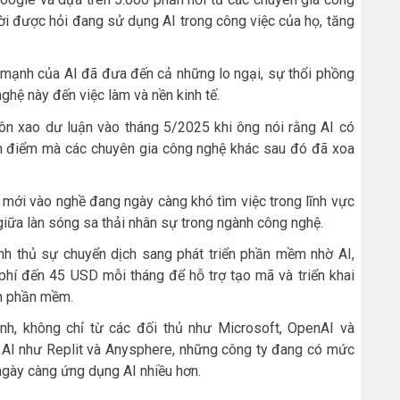
ời được hỏi đang sử dụng AI trong công việc của họ, tăng
 mạnh của AI đã đưa đến cả những lo ngại, sự thổi phồng
ghệ này đến việc làm và nền kinh tế.
ôn xao dư luận vào tháng 5/2025 khi ông nói rằng AI có
quan điểm mà các chuyên gia công nghệ khác sau đó đã xoa
n mới vào nghề đang ngày càng khó tìm việc trong lĩnh vực
iữa làn sóng sa thải nhân sự trong ngành công nghệ.
anh thủ sự chuyển dịch sang phát triển phần mềm nhờ AI,
phí đến 45 USD mỗi tháng để hỗ trợ tạo mã và triển khai
ển phần mềm.
nh, không chỉ từ các đối thủ như Microsoft, OpenAI và
nh AI như Replit và Anysphere, những công ty đang có mức
 ngày càng ứng dụng AI nhiều hơn.