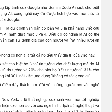
cụ lập trình của Google như Gemini Code Assist, cho biết
ụng AI, công nghệ này đã được tích hợp vào mọi thứ, từ
 của Google.
ới 1 là dự đoán văn bản cơ bản và 5 là khả năng viết câu
ềm AI nằm giữa mức 3 và 4. Điều đó có nghĩa là AI có thể
vẫn cần sự đánh giá của con người và “rất nhiều lưới an
không có nghĩa là tất cả họ đều thấy giá trị của việc này.
sát cho biết họ “khá” tin tưởng vào chất lượng mã do AI
hút” tin tưởng và 20% cho biết họ “rất tin tưởng”. 31% cho
rong khi 30% nói việc ứng dụng “không có tác động gì”.
ời điểm đầy thách thức đối với những người mới vào nghề
New York, tỉ lệ thất nghiệp của sinh viên mới tốt nghiệp
h hiện cao hơn so với các ngành như lịch sử nghệ thuật và
ị trí kỹ sư phần mềm trên Indeed đã giảm 71% từ tháng 2-