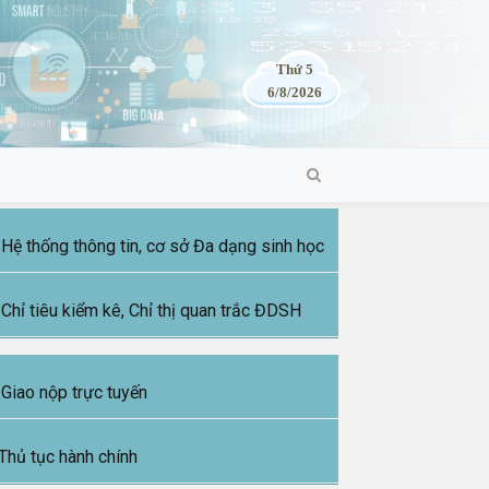
Thứ 5
6/8/2026
Hệ thống thông tin, cơ sở Đa dạng sinh học
Chỉ tiêu kiểm kê, Chỉ thị quan trắc ĐDSH
Giao nộp trực tuyến
Thủ tục hành chính