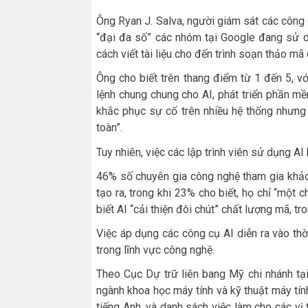
Ông Ryan J. Salva, người giám sát các công 
“đại đa số” các nhóm tại Google đang sử d
cách viết tài liệu cho đến trình soạn thảo mã
Ông cho biết trên thang điểm từ 1 đến 5, v
lệnh chung chung cho AI, phát triển phần m
khắc phục sự cố trên nhiều hệ thống nhưng 
toàn”.
Tuy nhiên, việc các lập trình viên sử dụng AI 
46% số chuyên gia công nghệ tham gia khảo 
tạo ra, trong khi 23% cho biết, họ chỉ “một c
biết AI “cải thiện đôi chút” chất lượng mã, t
Việc áp dụng các công cụ AI diễn ra vào th
trong lĩnh vực công nghệ.
Theo Cục Dự trữ liên bang Mỹ chi nhánh tại 
ngành khoa học máy tính và kỹ thuật máy tín
tiếng Anh, và danh sách việc làm cho các v