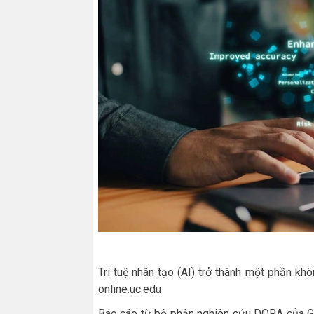
Trí tuệ nhân tạo (AI) trở thành một phần khô
online.uc.edu
Báo cáo từ bộ phận nghiên cứu DORA của Go