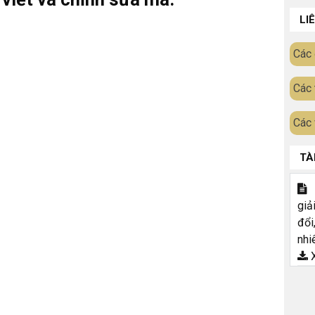
LI
Các 
Các 
Các 
TÀ
T
giả
đổi
nhi
X