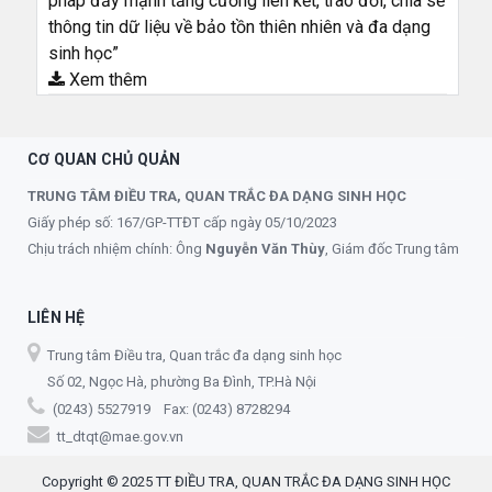
pháp đẩy mạnh tăng cường liên kết, trao đổi, chia sẻ
thông tin dữ liệu về bảo tồn thiên nhiên và đa dạng
sinh học”
Xem thêm
CƠ QUAN CHỦ QUẢN
TRUNG TÂM ĐIỀU TRA, QUAN TRẮC ĐA DẠNG SINH HỌC
Giấy phép số: 167/GP-TTĐT cấp ngày 05/10/2023
Chịu trách nhiệm chính: Ông
Nguyễn Văn Thùy
, Giám đốc Trung tâm
LIÊN HỆ
Trung tâm Điều tra, Quan trắc đa dạng sinh học
Số 02, Ngọc Hà, phường Ba Đình, TP.Hà Nội
(0243) 5527919 Fax: (0243) 8728294
tt_dtqt@mae.gov.vn
Copyright © 2025 TT ĐIỀU TRA, QUAN TRẮC ĐA DẠNG SINH HỌC