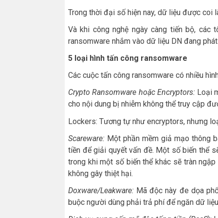
Trong thời đại số hiện nay, dữ liệu được coi 
Và khi công nghệ ngày càng tiến bộ, các t
ransomware nhắm vào dữ liệu DN đang phát t
5
loại hình tấn công ransomware
Các cuộc tấn công ransomware có nhiều hình 
Crypto Ransomware hoặc Encryptors
:
Loại m
cho nội dung bị nhiễm không thể truy cập đư
Lockers: Tương tự như encryptors, nhưng loạ
Scareware:
Một phần mềm giả mạo thông báo
tiền để giải quyết vấn đề. Một số biến thể 
trong khi một số biến thể khác sẽ tràn ngập
không gây thiệt hại.
Doxware/Leakware:
Mã độc này đe dọa phổ 
buộc người dùng phải trả phí để ngăn dữ liệu