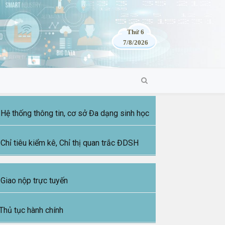
Thứ 6
7/8/2026
Hệ thống thông tin, cơ sở Đa dạng sinh học
Chỉ tiêu kiểm kê, Chỉ thị quan trắc ĐDSH
Giao nộp trực tuyến
Thủ tục hành chính