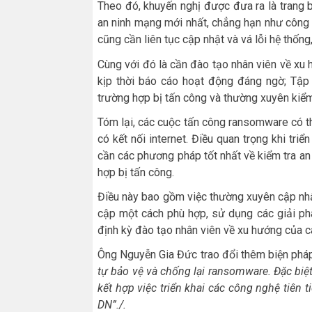
Theo đó, khuyến nghị được đưa ra là trang b
an ninh mạng mới nhất, chẳng hạn như công 
cũng cần liên tục cập nhật và vá lỗi hệ thốn
Cùng với đó là cần đào tạo nhân viên về xu
kịp thời báo cáo hoạt động đáng ngờ; Tập 
trường hợp bị tấn công và thường xuyên kiể
Tóm lại, các cuộc tấn công ransomware có thể
có kết nối internet. Điều quan trọng khi tr
cần các phương pháp tốt nhất về kiểm tra a
hợp bị tấn công.
Điều này bao gồm việc thường xuyên cập nhật
cập một cách phù hợp, sử dụng các giải ph
định kỳ đào tạo nhân viên về xu hướng của cá
Ông Nguyễn Gia Đức trao đổi thêm biện pháp 
tự bảo vệ và chống lại ransomware
. Đ
ặc biệ
kết hợp việc triển khai các công nghệ tiên t
DN
”./.