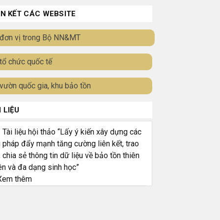
ÊN KẾT CÁC WEBSITE
đơn vị trong Bộ NN&MT
tổ chức quốc tế
vườn quốc gia, khu bảo tồn
I LIỆU
ài liệu hội thảo “Lấy ý kiến xây dựng các
i pháp đẩy mạnh tăng cường liên kết, trao
, chia sẻ thông tin dữ liệu về bảo tồn thiên
ên và đa dạng sinh học”
em thêm