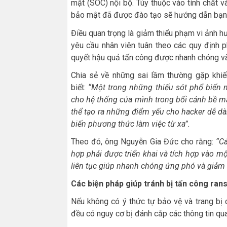
mật (SOC) nội bộ. Tùy thuộc vào tính chất
bảo mật đã được đào tạo sẽ hướng dẫn bạn t
Điều quan trọng là giảm thiểu phạm vi ảnh h
yêu cầu nhân viên tuân theo các quy định 
quyết hậu quả tấn công được nhanh chóng v
Chia sẻ về những sai lầm thường gặp khiế
biết:
“Một trong những thiếu sót phổ biến 
cho hệ thống của mình trong bối cảnh bề m
thể tạo ra những điểm yếu cho hacker dễ dàn
biến phương thức
làm việc
từ xa
”
.
Theo đó, ông Nguyễn Gia Đức cho rằng:
“
C
hợp phải được triển khai và tích hợp vào m
liên tục giúp nhanh chóng ứng phó và giảm 
Các biện
pháp
giúp tránh bị tấn công ra
Nếu không có ý thức tự bảo vệ và trang bị
đều có nguy cơ bị đánh cắp các thông tin qua