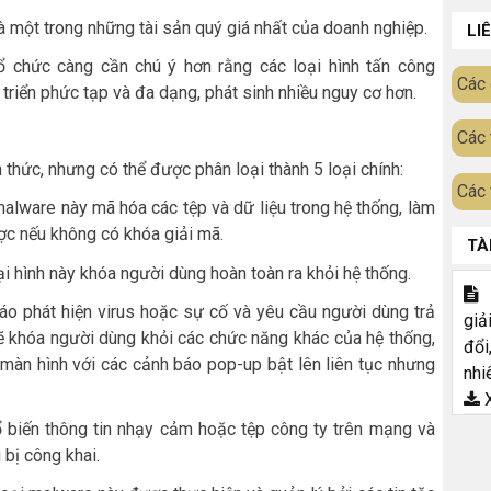
là một trong những tài sản quý giá nhất của doanh nghiệp.
LI
ổ chức càng cần chú ý hơn rằng các loại hình tấn công
Các 
riển phức tạp và đa dạng, phát sinh nhiều nguy cơ hơn.
Các 
thức, nhưng có thể được phân loại thành 5 loại chính:
Các 
alware này mã hóa các tệp và dữ liệu trong hệ thống, làm
ợc nếu không có khóa giải mã.
TÀ
i hình này khóa người dùng hoàn toàn ra khỏi hệ thống.
T
 phát hiện virus hoặc sự cố và yêu cầu người dùng trả
giả
sẽ khóa người dùng khỏi các chức năng khác của hệ thống,
đổi
 màn hình với các cảnh báo pop-up bật lên liên tục nhưng
nhi
X
biến thông tin nhạy cảm hoặc tệp công ty trên mạng và
 bị công khai.