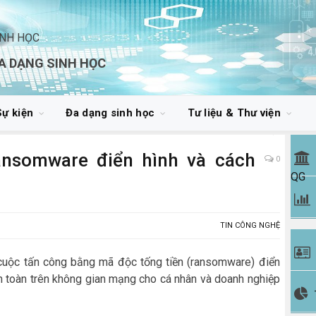
INH HỌC
A DẠNG SINH HỌC
Sự kiện
Đa dạng sinh học
Tư liệu & Thư viện
ransomware điển hình và cách
0
QG
TIN CÔNG NGHỆ
c cuộc tấn công bằng mã độc tống tiền (ransomware) điển
an toàn trên không gian mạng cho cá nhân và doanh nghiệp