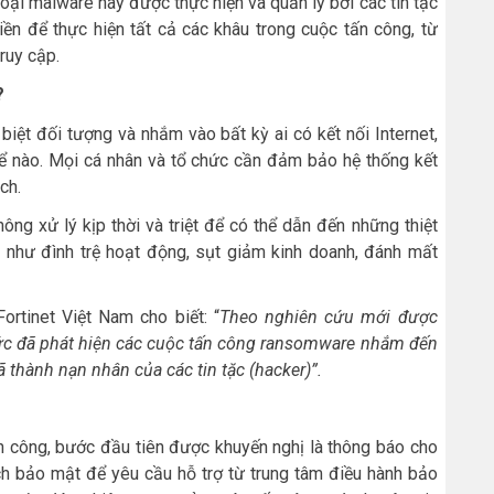
Loại malware này được thực hiện và quản lý bởi các tin tặc
iền để thực hiện tất cả các khâu trong cuộc tấn công, từ
ruy cập.
?
ệt đối tượng và nhắm vào bất kỳ ai có kết nối Internet,
hể nào. Mọi cá nhân và tổ chức cần đảm bảo hệ thống kết
ch.
g xử lý kịp thời và triệt để có thể dẫn đến những thiệt
ả như đình trệ hoạt động, sụt giảm kinh doanh, đánh mất
rtinet Việt Nam cho biết: “
Theo nghiên cứu mới được
chức đã phát hiện các cuộc tấn công ransomware nhắm đến
ã thành nạn nhân của các
tin tặc (
hacker
)”.
 công, bước đầu tiên được khuyến nghị là thông báo cho
ch bảo mật để yêu cầu hỗ trợ từ trung tâm điều hành bảo