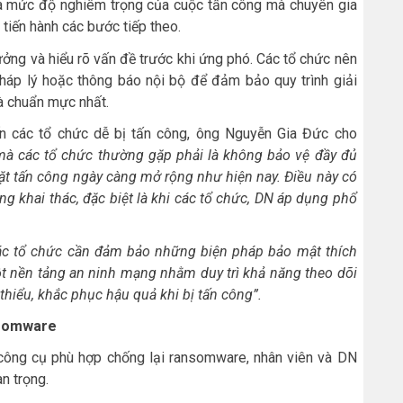
 và mức độ nghiêm trọng của cuộc tấn công mà chuyên gia
iến hành các bước tiếp theo.
ưởng và hiểu rõ vấn đề trước khi ứng phó. Các tổ chức nên
pháp lý hoặc thông báo nội bộ để đảm bảo quy trình giải
à chuẩn mực nhất.
n các tổ chức dễ bị tấn công, ông Nguyễn Gia Đức cho
mà các tổ chức thường gặp phải là không bảo vệ đầy đủ
ặt tấn công ngày càng mở rộng như hiện nay. Điều này có
g khai thác, đặc biệt là khi các tổ chức, DN áp dụng
phổ
ác tổ chức cần đảm bảo những biện pháp bảo mật thích
ột nền tảng an ninh mạng nhằm duy trì khả năng theo dõi
thiểu, khắc phục hậu quả khi bị tấn công
”.
nsomware
 công cụ phù hợp chống lại ransomware, nhân viên và DN
n trọng.