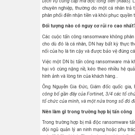
Dịch vụ cung cấp mã độc tống tiền (RaaS
): 
chuyên nghiệp, thường do một cá nhân trả t
phân phối đến nhận tiền và khôi phục quyền t
Đối tượng nào có nguy cơ rủi ro cao nhất
Các cuộc tấn công ransomware không phân bi
cho dù đó là cá nhân, DN hay bất kỳ thực t
nối của họ là tin cậy và được bảo vệ đúng cá
Việc một DN bị tấn công ransomware mà khôn
hại vô cùng nặng nề, kéo theo nhiều hệ qu
hình ảnh và lòng tin của khách hàng…
Ông Nguyễn Gia Đức, Giám đốc quốc gia, Fo
công bố gần đây của Fortinet, 3/4 các tổ 
tổ chức của mình,
và một
nửa trong số đó đ
Nên làm gì trong trường hợp bị tấn công
Trong trường hợp bị mã độc ransomware tấn
đội ngũ quản lý an ninh mạng hoặc phụ trá