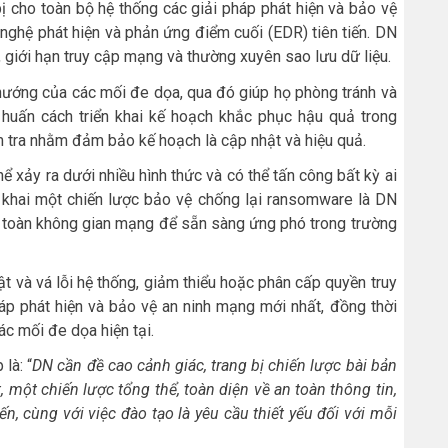
ị cho toàn bộ hệ thống các giải pháp phát hiện và bảo vệ
nghệ phát hiện và phản ứng điểm cuối (EDR) tiên tiến. DN
g, giới hạn truy cập mạng và thường xuyên sao lưu dữ liệu.
 hướng của các mối đe dọa, qua đó giúp họ phòng tránh và
huấn cách triển khai kế hoạch khắc phục hậu quả trong
m tra nhằm đảm bảo kế hoạch là cập nhật và hiệu quả.
 xảy ra dưới nhiều hình thức và có thể tấn công bất kỳ ai
iển khai một chiến lược bảo vệ chống lại ransomware là DN
n toàn không gian mạng để sẵn sàng ứng phó trong trường
 và vá lỗi hệ thống, giảm thiểu hoặc phân cấp quyền truy
áp phát hiện và bảo vệ an ninh mạng mới nhất, đồng thời
c mối đe dọa hiện tại.
là: “
DN cần
đề cao cảnh giác, trang bị chiến lược bài bản
t
,
một chiến lược tổng thể, toàn diện về an toàn thông tin,
iến, cùng với việc đào tạo là
yêu cầu
thiết yếu
đối với mỗi