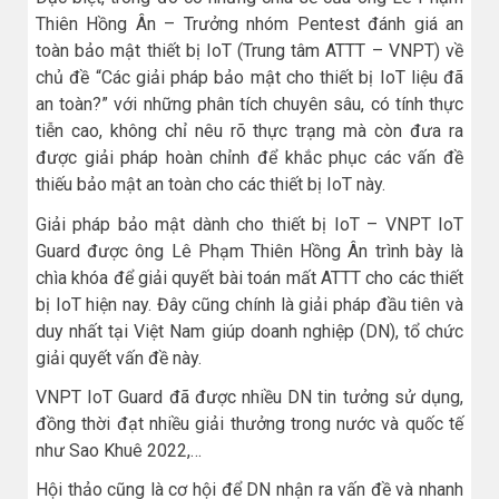
Thiên Hồng Ân – Trưởng nhóm Pentest đánh giá an
toàn bảo mật thiết bị IoT (Trung tâm ATTT – VNPT) về
chủ đề “Các giải pháp bảo mật cho thiết bị IoT liệu đã
an toàn?” với những phân tích chuyên sâu, có tính thực
tiễn cao, không chỉ nêu rõ thực trạng mà còn đưa ra
được giải pháp hoàn chỉnh để khắc phục các vấn đề
thiếu bảo mật an toàn cho các thiết bị IoT này.
Giải pháp bảo mật dành cho thiết bị IoT – VNPT IoT
Guard được ông Lê Phạm Thiên Hồng Ân trình bày là
chìa khóa để giải quyết bài toán mất ATTT cho các thiết
bị IoT hiện nay. Đây cũng chính là giải pháp đầu tiên và
duy nhất tại Việt Nam giúp doanh nghiệp (DN), tổ chức
giải quyết vấn đề này.
VNPT IoT Guard đã được nhiều DN tin tưởng sử dụng,
đồng thời đạt nhiều giải thưởng trong nước và quốc tế
như Sao Khuê 2022,…
Hội thảo cũng là cơ hội để DN nhận ra vấn đề và nhanh