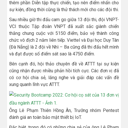
thêm phần Diễn tập thực chiến, tạo nên điểm nhấn cho
sự kiện, đồng thời cũng là thử thách mới cho các đội thi.
Sau nhiều giờ thi đấu cam go giữa 13 đội thi, đội VNPT-
VCI thuộc Tập đoàn VNPT đã xuất sắc giành chiến
thắng chung cuộc với 5150 điểm, bảo vệ thành công
chức vô địch 2 năm liên tiếp. Viettel và Đại học Duy Tân
(Đà Nẵng) là 2 đội về Nhì – Ba cũng đã thi đấu hết mình
và đạt được số điểm sát sao là 4750 điểm.
Bên cạnh đó, hội thảo chuyên đề về ATTT tại sự kiện
cũng nhận được nhiều phản hồi tích cực. Các đơn vị đã
có cơ hội chia sẻ, lắng nghe và giải đáp các vấn đề
xung quanh lĩnh vực ATTT.
Ông Lê Phạm Thiên Hồng Ân, Trưởng nhóm Pentest
đánh giá an toàn bảo mật thiết bị IoT.
Đặc biệt, trong đó có những chia sẻ của ông Lê Phạm