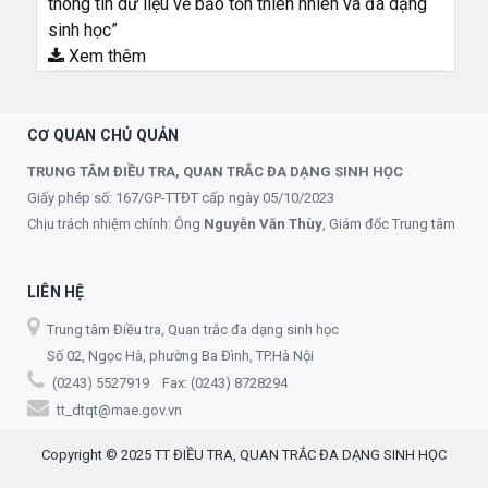
thông tin dữ liệu về bảo tồn thiên nhiên và đa dạng
sinh học”
Xem thêm
CƠ QUAN CHỦ QUẢN
TRUNG TÂM ĐIỀU TRA, QUAN TRẮC ĐA DẠNG SINH HỌC
Giấy phép số: 167/GP-TTĐT cấp ngày 05/10/2023
Chịu trách nhiệm chính: Ông
Nguyễn Văn Thùy
, Giám đốc Trung tâm
LIÊN HỆ
Trung tâm Điều tra, Quan trắc đa dạng sinh học
Số 02, Ngọc Hà, phường Ba Đình, TP.Hà Nội
(0243) 5527919 Fax: (0243) 8728294
tt_dtqt@mae.gov.vn
Copyright © 2025 TT ĐIỀU TRA, QUAN TRẮC ĐA DẠNG SINH HỌC