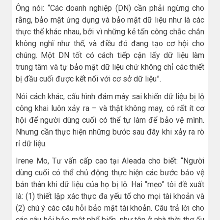
Ông nói: “Các doanh nghiệp (DN) cần phải ngừng cho
rằng, bảo mật ứng dụng và bảo mật dữ liệu như là các
thực thể khác nhau, bởi vì những kẻ tấn công chắc chắn
không nghĩ như thế, và điều đó đang tạo cơ hội cho
chúng. Một DN tốt có cách tiếp cận lấy dữ liệu làm
trung tâm và tự bảo mật dữ liệu chứ không chỉ các thiết
bị đầu cuối được kết nối với cơ sở dữ liệu”.
Nói cách khác, cấu hình đám mây sai khiến dữ liệu bị lộ
công khai luôn xảy ra – và thật không may, có rất ít cơ
hội để người dùng cuối có thể tự làm để bảo vệ mình.
Nhưng cần thực hiện những bước sau đây khi xảy ra rò
rỉ dữ liệu.
Irene Mo, Tư vấn cấp cao tại Aleada cho biết: “Người
dùng cuối có thể chủ động thực hiện các bước bảo vệ
bản thân khi dữ liệu của họ bị lộ. Hai “mẹo” tôi đề xuất
là: (1) thiết lập xác thực đa yếu tố cho mọi tài khoản và
(2) chú ý các câu hỏi bảo mật tài khoản. Câu trả lời cho
các câu hỏi bảo mật phổ biến, như tên ở nhà thời thơ ấu