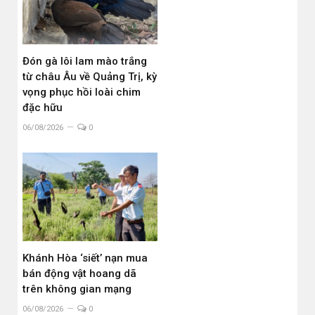
Đón gà lôi lam mào trắng
từ châu Âu về Quảng Trị, kỳ
vọng phục hồi loài chim
đặc hữu
06/08/2026
0
Khánh Hòa ‘siết’ nạn mua
bán động vật hoang dã
trên không gian mạng
06/08/2026
0