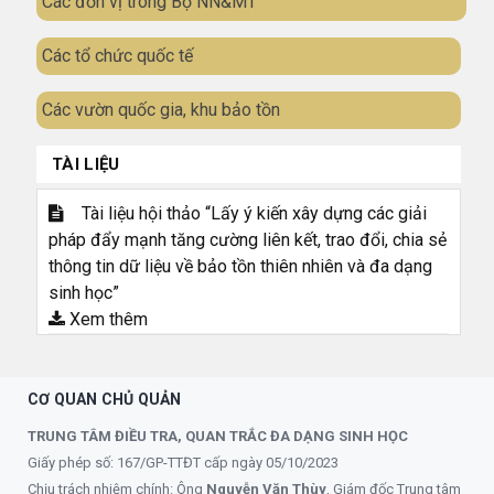
Các đơn vị trong Bộ NN&MT
Các tổ chức quốc tế
Các vườn quốc gia, khu bảo tồn
TÀI LIỆU
Tài liệu hội thảo “Lấy ý kiến xây dựng các giải
pháp đẩy mạnh tăng cường liên kết, trao đổi, chia sẻ
thông tin dữ liệu về bảo tồn thiên nhiên và đa dạng
sinh học”
Xem thêm
CƠ QUAN CHỦ QUẢN
TRUNG TÂM ĐIỀU TRA, QUAN TRẮC ĐA DẠNG SINH HỌC
Giấy phép số: 167/GP-TTĐT cấp ngày 05/10/2023
Chịu trách nhiệm chính: Ông
Nguyễn Văn Thùy
, Giám đốc Trung tâm