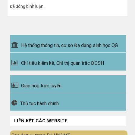
Đã đóng bình luận.
Hệ thống thông tin, cơ sở Đa dạng sinh học QG
Chỉ tiêu kiểm kê, Chỉ thị quan trắc ĐDSH
Giao nộp trực tuyến
Thủ tục hành chính
LIÊN KẾT CÁC WEBSITE